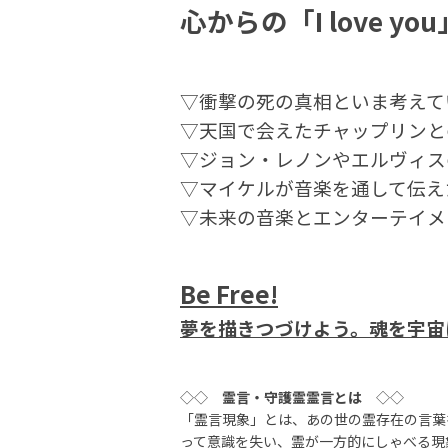
心からの「I love yo
▽衝撃の死の真相といま考えて
▽天国で会えたチャップリンと
▽ジョン・レノンやエルヴィス
▽マイケルが音楽を通して伝え
▽未来の音楽とエンターテイメ
Be Free!
夢を描きつづけよう。魂を宇宙
◇◇
霊言・守護霊霊言とは
◇◇
「霊言現象」とは、あの世の霊存在の言葉
って意識を失い、霊が一方的にしゃべる現