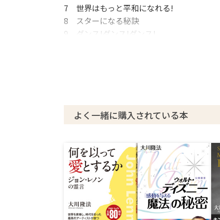
7 世界はもっと平和になれる!
8 スターになる秘訣
9 ダンス!ダンス!ダンス!
10 「音楽とダンスは僕のすべて」
11 過去世は〇〇〇の神だった!?
12 未来の音楽はどうなる?
13 心を宇宙に解き放て!
14 これから別の“マイケル”が出てくるか
よく一緒に購入されている本