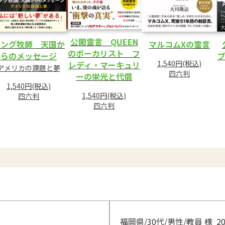
公開霊言 QUEEN
キング牧師 天国か
マルコムXの霊言
のボーカリスト フ
らのメッセージ
ブ
1,540円(税込)
レディ・マーキュリ
アメリカの課題と夢
四六判
ーの栄光と代償
1,540円(税込)
1,540円(税込)
四六判
四六判
福岡県/30代/男性/教員 様
20