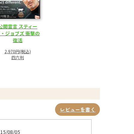
公開霊言 スティー
・ジョブズ 衝撃の
復活
2,970円(税込)
四六判
レビューを書く
15/08/05