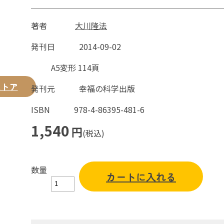
著者
大川隆法
発刊日
2014-09-02
A5変形 114頁
ストア
発刊元
幸福の科学出版
ISBN
978-4-86395-481-6
1,540
円
(税込)
数量
カートに入れる