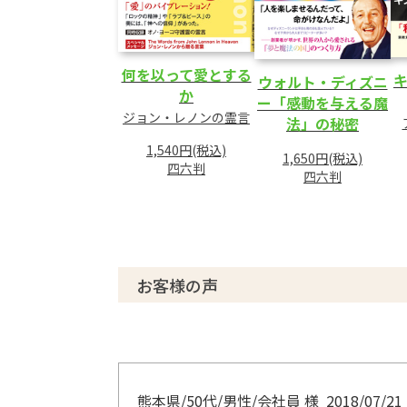
何を以って愛とする
ウォルト・ディズニ
か
ー「感動を与える魔
ジョン・レノンの霊言
法」の秘密
1,540円(税込)
1,650円(税込)
四六判
四六判
お客様の声
熊本県/50代/男性/会社員 様
2018/07/21