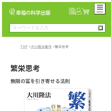
MENU
NEWS
マイページ
カート
TOP
大川隆法著作
繁栄思考
大川隆法著作
繁栄思考
一般書
無限の富を引き寄せる法則
絵本
雑誌