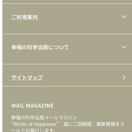
大川隆法著作
ご利用案内
一般書
ショッピングガイド
絵本
幸福の科学出版について
利用規約
雑誌
特定商取引法
CD
会社案内
サイトマップ
プライバシーポリシー
DVD・ブルーレイ
メディア・ライブラリー
FAQ
雑貨
お問い合わせ
MAIL MAGAZINE
クッキーポリシー
外国語
幸福の科学出版メールマガジン
"Winds of Happiness" 週に二回程度、最新情報をメ
ールでお届けします。