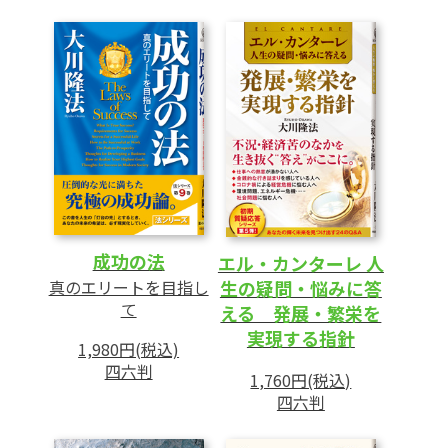
成功の法
エル・カンターレ 人
真のエリートを目指し
生の疑問・悩みに答
て
える 発展・繁栄を
実現する指針
1,980円(税込)
四六判
1,760円(税込)
四六判