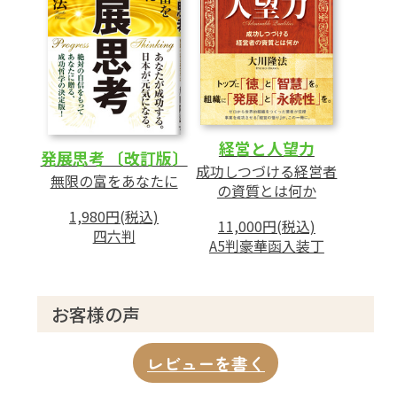
経営と人望力
発展思考 〔改訂版〕
成功しつづける経営者
無限の富をあなたに
の資質とは何か
1,980円(税込)
11,000円(税込)
四六判
A5判豪華函入装丁
お客様の声
レビューを書く