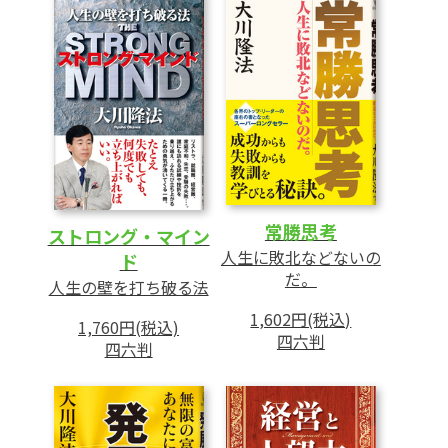
常勝思考
ストロング・マイン
人生に敗北などないの
ド
だ。
人生の壁を打ち破る法
1,602円(税込)
1,760円(税込)
四六判
四六判