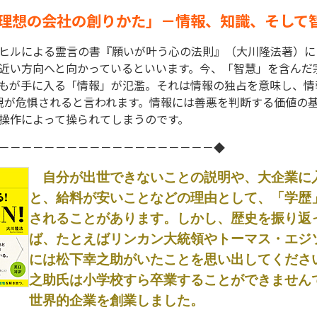
「理想の会社の創りかた」－情報、知識、そして智
ヒルによる霊言の書『願いが叶う心の法則』（大川隆法著）に
近い方向へと向かっているといいます。今、「智慧」を含んだ
もが手に入る「情報」が氾濫。それは情報の独占を意味し、情
現が危惧されると言われます。情報には善悪を判断する価値の
操作によって操られてしまうのです。
－－－－－－－－－－－－－－－－－－－◆
自分が出世できないことの説明や、大企業に
と、給料が安いことなどの理由として、「学歴
されることがあります。しかし、歴史を振り返
ば、たとえばリンカン大統領やトーマス・エジ
には松下幸之助がいたことを思い出してくださ
之助氏は小学校すら卒業することができません
世界的企業を創業しました。