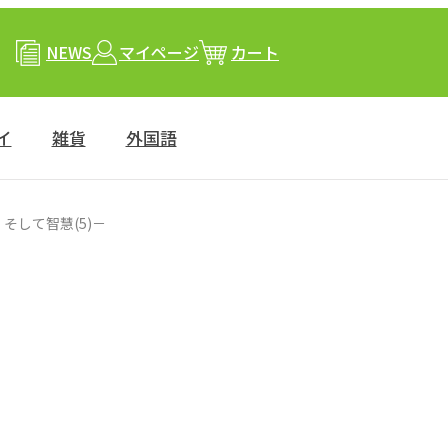
NEWS
マイページ
カート
イ
雑貨
外国語
そして智慧(5)－