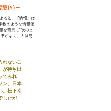
慧(5)－
よると、「情報」は
宗教のような情報価
報を背景に“次のヒ
基準がなく、人は簡
入れないこ
」が持ち出
ってみれ
ソン、日本
い。松下幸
でしたが、