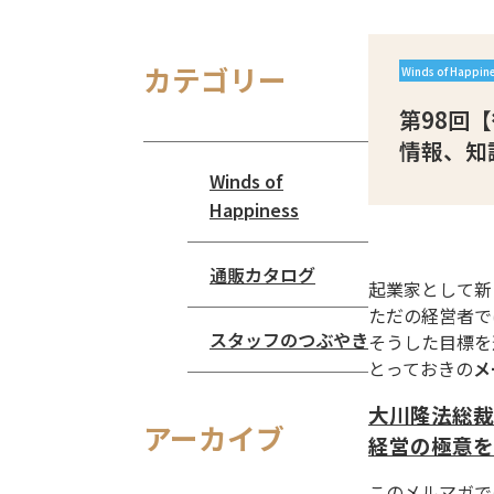
カテゴリー
Winds of Happin
第98回
情報、知
Winds of
Happiness
通販カタログ
起業家として新
ただの経営者で
スタッフのつぶやき
そうした目標を
とっておきの
メ
大川隆法総裁
アーカイブ
経営の極意を
このメルマガで