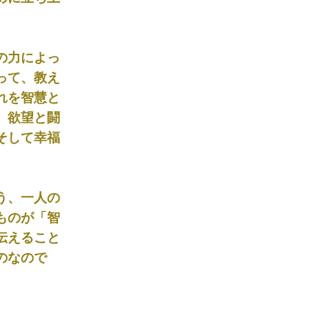
の力によっ
って、教え
れを智慧と
。欲望と闘
そして幸福
う、一人の
ものが「智
伝えること
のなので