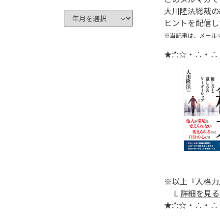
大川隆法総裁の
ヒントを配信し
※当記事は、メール
★:*:☆・∴・
※以上『人格力
L
詳細を見る
★:*:☆・∴・