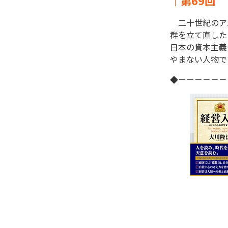
｜第69回 T
二十世紀のアメ
群を立て直した
日本の資本主義
やまない人物です
◆－－－－－－