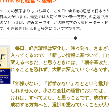
hink Big 経営 ＜後編＞
リカの繁栄よりもいち早く、このThink Bigの思想で日本の5
日本人がいます。最近では大河ドラマや新一万円札の話題で持
の父といえば、渋沢栄一です。かの経営学の大家ピーター・ド
。引き続きThink Big 経営について学びます。
－－－－－－－－－－－－－－－－－－－◆
毎日、経営環境は変化し、時々刻々、さまざ
入ってくるので、「新しい情報に基づいて、自
変えるべきだ」と思うときには、「朝令暮改だ
れることを恐れず、大胆に変えていくべきです
「節操がない」「哲学がない」などという批判
しれませんが、小さな会社の経営においては、
ければ、すべてよし」と思うことです。成功す
成功する方向へと、選択を重ねていくことが大