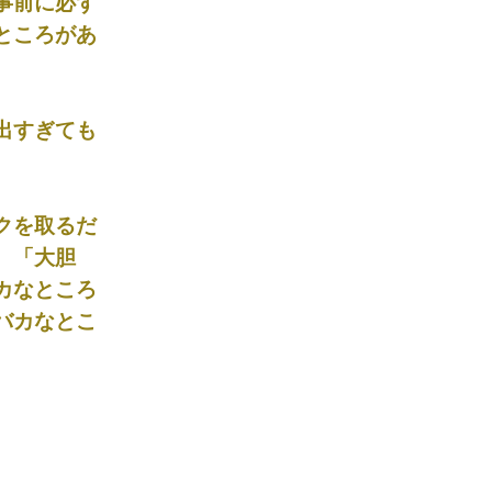
事前に必ず
ところがあ
出すぎても
クを取るだ
、「大胆
カなところ
バカなとこ