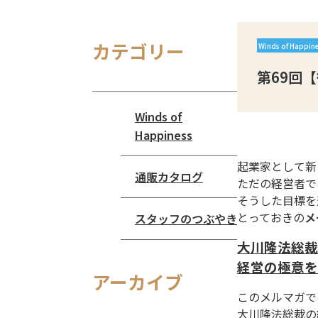
カテゴリー
Winds of Happin
第69回【
Winds of
Happiness
起業家として新
通販カタログ
ただの経営者で
そうした目標を
とっておきの
メ
スタッフのつぶやき
大川隆法総裁
経営の極意を
アーカイブ
このメルマガで
大川隆法総裁の