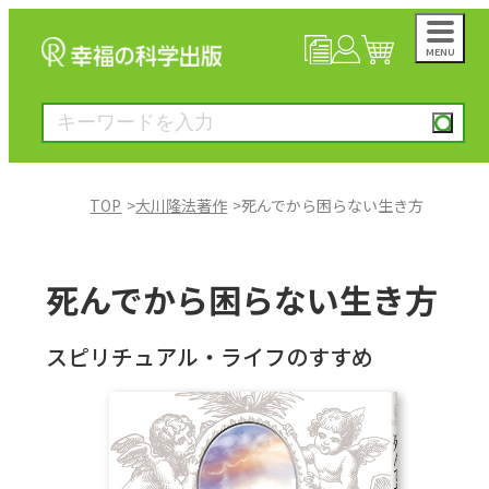
MENU
NEWS
マイページ
カート
TOP
大川隆法著作
死んでから困らない生き方
大川隆法著作
死んでから困らない生き方
一般書
スピリチュアル・ライフのすすめ
絵本
雑誌