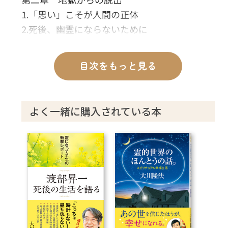
1.「思い」こそが人間の正体
2.死後、幽霊にならないために
3.地獄にいる人々の特徴
4.自分が向上し、成功していくための考え方
目次をもっと見る
第三章 神と悪魔
1.「神」に関する霊的信実
よく一緒に購入されている本
2.「仏陀再誕」と「弥勒下生」の違い
3.代表的な悪魔とその特徴
4.宗教の王道は「信仰と伝道」