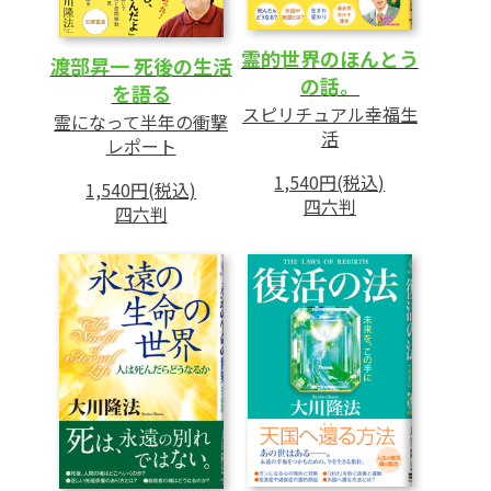
霊的世界のほんとう
渡部昇一 死後の生活
の話。
を語る
スピリチュアル幸福生
霊になって半年の衝撃
活
レポート
1,540円(税込)
1,540円(税込)
四六判
四六判