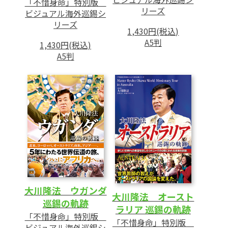
「不惜身命」特別版
リーズ
ビジュアル海外巡錫シ
リーズ
1,430円(税込)
A5判
1,430円(税込)
A5判
大川隆法 ウガンダ
大川隆法 オースト
巡錫の軌跡
ラリア 巡錫の軌跡
「不惜身命」特別版
「不惜身命」特別版
ビジュアル海外巡錫シ