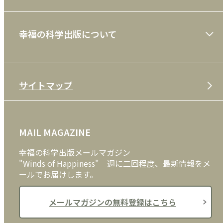
ショッピングガイド
絵本
幸福の科学出版について
利用規約
雑誌
特定商取引法
CD
会社案内
サイトマップ
プライバシーポリシー
DVD・ブルーレイ
メディア・ライブラリー
FAQ
雑貨
お問い合わせ
MAIL MAGAZINE
クッキーポリシー
外国語
幸福の科学出版メールマガジン
"Winds of Happiness" 週に二回程度、最新情報をメ
ールでお届けします。
メールマガジンの無料登録はこちら