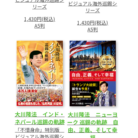
ビジュアル海外巡錫シ
リーズ
リーズ
1,430円(税込)
1,430円(税込)
A5判
A5判
大川隆法 インド・
大川隆法 ニューヨ
ネパール巡錫の軌跡
ーク 巡錫の軌跡 自
由、正義、そして幸
「不惜身命」特別版
ビジュアル海外巡錫シ
福