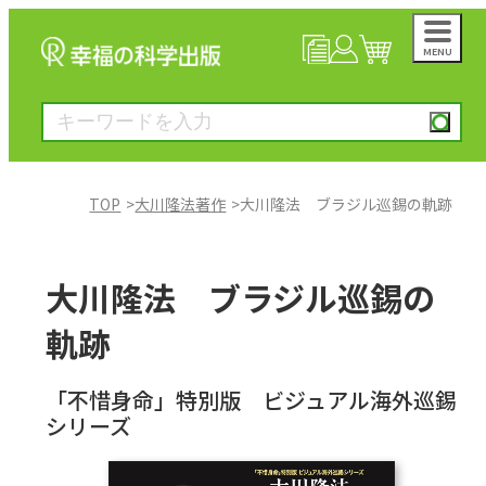
MENU
NEWS
マイページ
カート
TOP
大川隆法著作
大川隆法 ブラジル巡錫の軌跡
大川隆法著作
大川隆法 ブラジル巡錫の
一般書
軌跡
絵本
「不惜身命」特別版 ビジュアル海外巡錫
シリーズ
雑誌