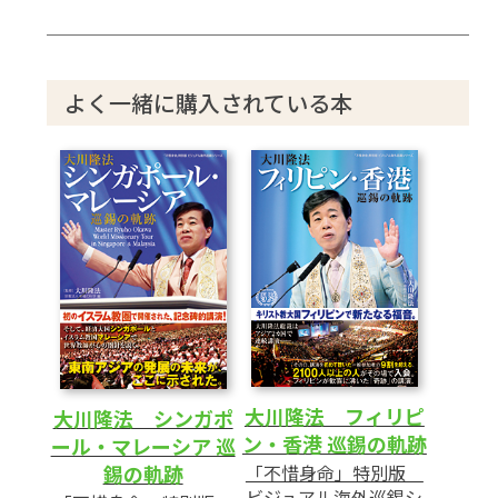
よく一緒に購入されている本
大川隆法 フィリピ
大川隆法 シンガポ
ン・香港 巡錫の軌跡
ール・マレーシア 巡
「不惜身命」特別版
錫の軌跡
ビジュアル海外巡錫シ