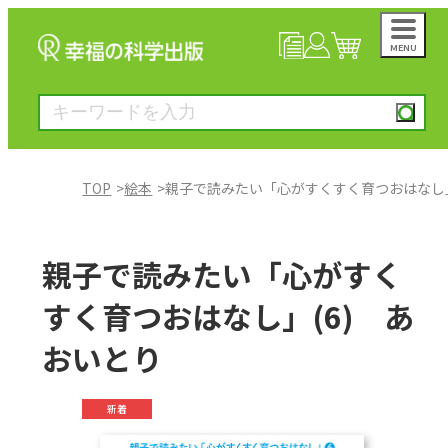
MENU
NEWS
マイページ
カート
TOP
絵本
親子で読みたい「心がすくすく育つおはなし」
大川隆法著作
親子で読みたい「心がすく
一般書
すく育つおはなし」(6) あ
おいとり
絵本
新着
雑誌