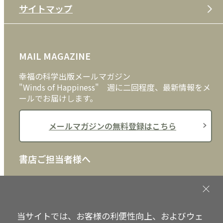
サイトマップ
プライバシーポリシー
DVD・ブルーレイ
メディア・ライブラリー
FAQ
雑貨
お問い合わせ
MAIL MAGAZINE
クッキーポリシー
外国語
幸福の科学出版メールマガジン
"Winds of Happiness" 週に二回程度、最新情報をメ
ールでお届けします。
メールマガジンの無料登録はこちら
書店ご担当者様へ
書店様向けに、注文書、店頭用POPなどをご用意して
おります。ぜひ、ダウンロードの上、ご活用くださ
い。
当サイトでは、お客様の利便性向上、およびウェ