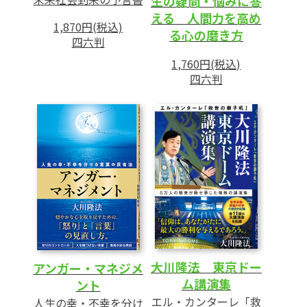
生の疑問・悩みに答
える 人間力を高め
1,870円(税込)
る心の磨き方
四六判
1,760円(税込)
四六判
大川隆法 東京ドー
アンガー・マネジメ
ム講演集
ント
エル・カンターレ「救
人生の幸・不幸を分け