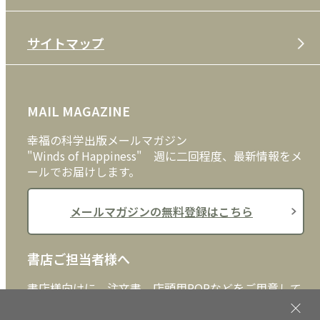
特定商取引法
CD
会社案内
サイトマップ
プライバシーポリシー
DVD・ブルーレイ
メディア・ライブラリー
FAQ
雑貨
お問い合わせ
MAIL MAGAZINE
クッキーポリシー
外国語
幸福の科学出版メールマガジン
"Winds of Happiness" 週に二回程度、最新情報をメ
ールでお届けします。
メールマガジンの無料登録はこちら
書店ご担当者様へ
書店様向けに、注文書、店頭用POPなどをご用意して
おります。ぜひ、ダウンロードの上、ご活用くださ
い。