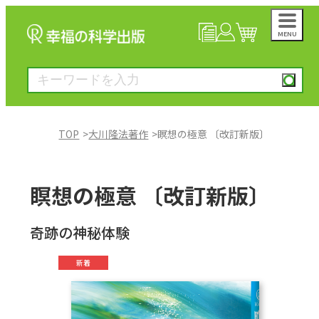
MENU
NEWS
マイページ
カート
TOP
大川隆法著作
瞑想の極意 〔改訂新版〕
大川隆法著作
瞑想の極意 〔改訂新版〕
一般書
奇跡の神秘体験
絵本
新着
雑誌