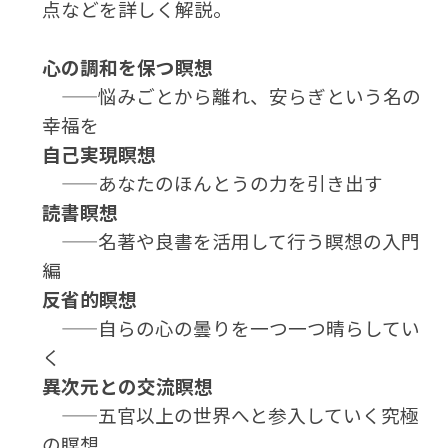
点などを詳しく解説。
心の調和を保つ瞑想
——悩みごとから離れ、安らぎという名の
幸福を
自己実現瞑想
——あなたのほんとうの力を引き出す
読書瞑想
——名著や良書を活用して行う瞑想の入門
編
反省的瞑想
——自らの心の曇りを一つ一つ晴らしてい
く
異次元との交流瞑想
——五官以上の世界へと参入していく究極
の瞑想