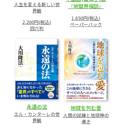
人生を変える新しい世
『地獄界探訪』
界観
1,650円(税込)
2,200円(税込)
ペーパーバック
四六判
永遠の法
地球を包む愛
エル・カンターレの世
人類の試練と地球神の
界観
導き