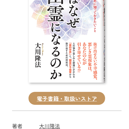
CD
DVD・ブルーレイ
雑貨
外国語
電子書籍・取扱いストア
著者
大川隆法