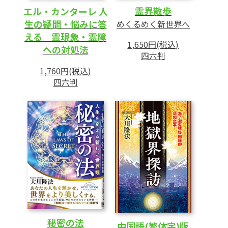
─悩みから脱却し、平静心を保つ心構え─
霊界散歩
エル・カンターレ 人
1 自分の霊障に気づき、自己変革していくた
生の疑問・悩みに答
めくるめく新世界へ
めのポイント
える 霊現象・霊障
1,650円(税込)
への対処法
2 「グルグル考えて抜け出せない苦しみ」を
四六判
断ち切る
1,760円(税込)
四六判
第4章 法力を身につけるには
─自分も周りも救うために必要な力─
1 過去の宗教家たちが体験した霊的真実
2 法力によって現れてくる力とは
3 法力として最大なるものとは
4 法力を高める力―愛の心とは何かを悟る
秘密の法
中国語(繁体字)版