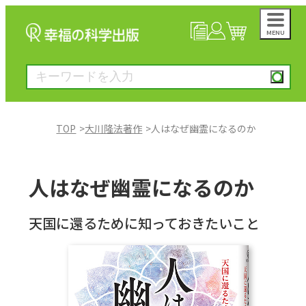
MENU
NEWS
マイページ
カート
TOP
大川隆法著作
人はなぜ幽霊になるのか
大川隆法著作
人はなぜ幽霊になるのか
一般書
天国に還るために知っておきたいこと
絵本
雑誌