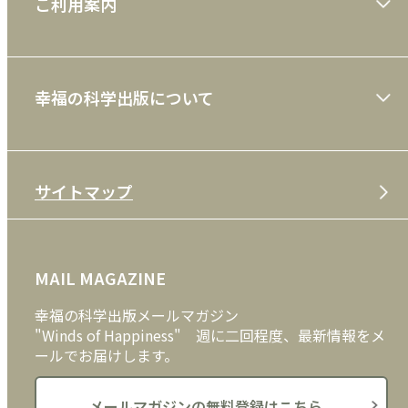
ご利用案内
一般書
ショッピングガイド
絵本
幸福の科学出版について
利用規約
雑誌
特定商取引法
CD
会社案内
サイトマップ
プライバシーポリシー
DVD・ブルーレイ
メディア・ライブラリー
FAQ
雑貨
お問い合わせ
MAIL MAGAZINE
クッキーポリシー
外国語
幸福の科学出版メールマガジン
"Winds of Happiness" 週に二回程度、最新情報をメ
ールでお届けします。
メールマガジンの無料登録はこちら