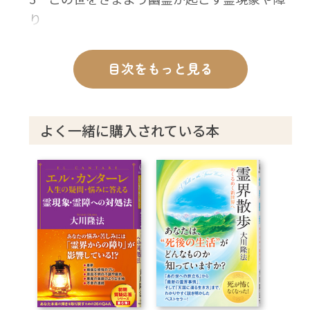
り
4 生きている人に取り憑く幽霊の実態につい
て
目次をもっと見る
5 釈尊が説いた「幽霊にならないための教
え」
よく一緒に購入されている本
第2章 霊障の原理
─心のコントロールはなぜ必要か─
1 霊障になりやすい心とは
2 男女の問題における愚かさとは
3 平常心を維持できない場合、どうなるか
4 六大煩悩の「慢」「疑」「悪見」も霊障の
原因となる
第3章 霊障の原理 質疑応答