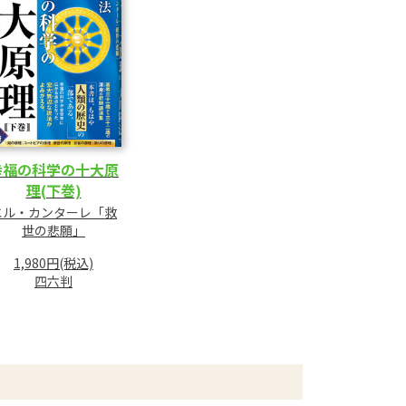
幸福の科学の十大原
理(下巻)
エル・カンターレ「救
世の悲願」
1,980円(税込)
四六判