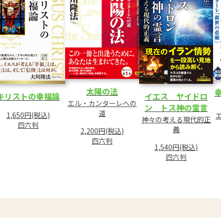
太陽の法
キリストの幸福論
イエス ヤイドロ
エル・カンターレへの
ン トス神の霊言
道
1,650円(税込)
神々の考える現代的正
四六判
義
2,200円(税込)
四六判
1,540円(税込)
四六判