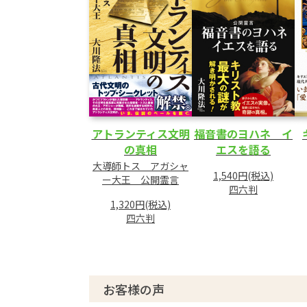
3 未来への聖戦
あとがき
アトランティス文明
福音書のヨハネ イ
の真相
エスを語る
大導師トス アガシャ
1,540円(税込)
ー大王 公開霊言
四六判
1,320円(税込)
四六判
お客様の声