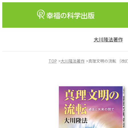
大川隆法著作
TOP
大川隆法著作
真理文明の流転 〔改