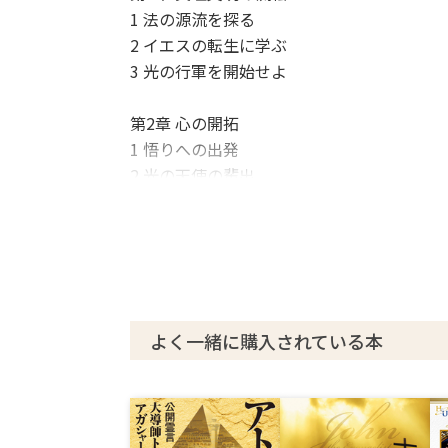
1 法の源流を探る
2 イエスの転生に学ぶ
3 光の行軍を開始せよ
第2章 心の開拓
1 悟りへの出発
2 光の天使の輩出
3 運命と自力
4 心の開拓
第3章 勇気の原理
1 光明思想と勇気の原理
2 勇気の原理とは
よく一緒に購入されている本
第4章 未来への聖戦
1 新たなる秩序の探究
2 日本の使命