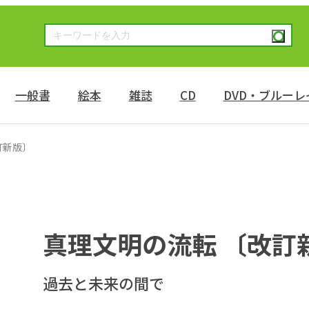
一般書
絵本
雑誌
CD
DVD・ブルーレ
訂新版〕
真理文明の流転 〔改訂
過去と未来の間で