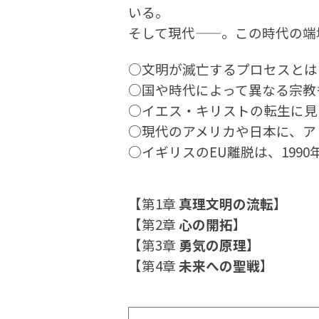
いる。
そして現代——。この時代の端
○文明が滅亡するプロセスとは
○国や時代によって異なる宗教
○イエス・キリストの転生に見
○現代のアメリカや日本に、ア
○イギリスのEU離脱は、199
【第1章
真理文明の流転
】
【第2章
心の開拓
】
【第3章
勇気の原理
】
【第4章
未来への聖戦
】