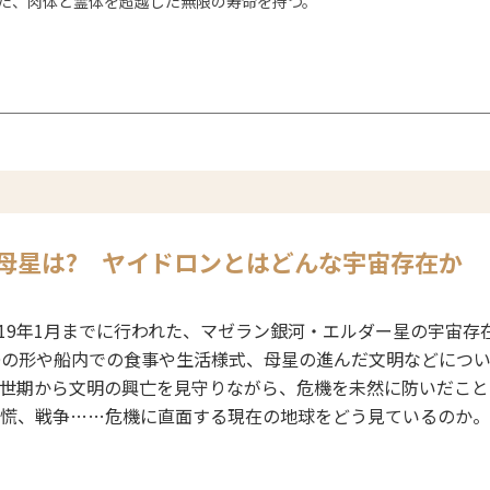
た、肉体と霊体を超越した無限の寿命を持つ。
 母星は?
ヤイドロンとはどんな宇宙存在か
から19年1月までに行われた、マゼラン銀河・エルダー星の宇宙
Oの形や船内での食事や生活様式、母星の進んだ文明などにつ
世期から文明の興亡を見守りながら、危機を未然に防いだこと
慌、戦争……危機に直面する現在の地球をどう見ているのか。