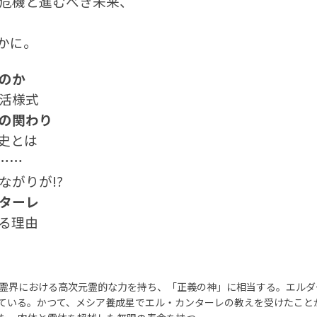
危機と進むべき未来、
かに。
のか
活様式
の関わり
史とは
……
がりが!?
ンターレ
る理由
霊界における高次元霊的な力を持ち、「正義の神」に相当する。エルダー
ている。かつて、メシア養成星でエル・カンターレの教えを受けたこと