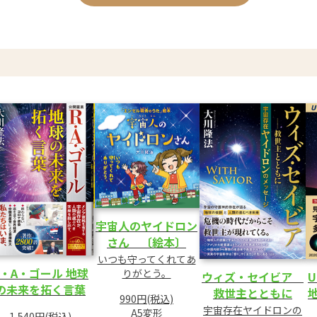
宇宙人のヤイドロン
さん 〔絵本〕
いつも守ってくれてあ
R・A・ゴール 地球
りがとう。
ウィズ・セイビア
の未来を拓く言葉
救世主とともに
990円(税込)
宇宙存在ヤイドロンの
A5変形
1,540円(税込)