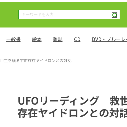
一般書
絵本
雑誌
CD
DVD・ブルーレ
救世主を護る宇宙存在ヤイドロンとの対話
UFOリーディング 救
存在ヤイドロンとの対