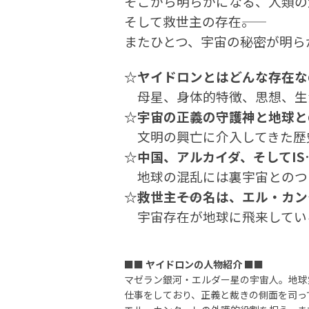
そこから明らかになる、人類の
そして救世主の存在――。
またひとつ、宇宙の秘密が明ら
☆ヤイドロンとはどんな存在な
母星、身体的特徴、思想、生
☆宇宙の正義の守護神と地球と
文明の興亡に介入してきた歴
☆中国、アルカイダ、そしてIS
地球の混乱には裏宇宙とのつな
☆救世主――その名は、エル・カ
宇宙存在が地球に飛来してい
■■
ヤイドロンの人物紹介
■■
マゼラン銀河・エルダー星の宇宙人。地球
仕事をしており、正義と裁きの側面を司っ