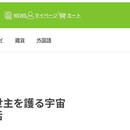
NEWS
マイページ
カート
イ
雑貨
外国語
世主を護る宇宙
話