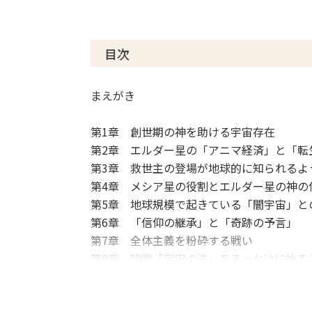
目次
まえがき
第1章 創世期の神を助ける宇宙存在
第2章 エルダー星の「アニマ経済」と「転
第3章 救世主の登場が地球的に知られるよ
第4章 メシア星の役割とエルダー星の神の
第5章 地球規模で起きている「闇宇宙」と
第6章 「信仰の継承」と「奇跡の予言」
第7章 全体主義を粉砕する戦い
第8章 映画「宇宙の法」をきっかけに始ま
あとがき