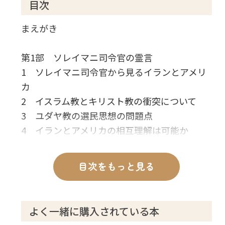
目次
まえがき
第1部 ソレイマニ司令官の霊言
1 ソレイマニ司令官から見るイランとアメリ
カ
2 イスラム教とキリスト教の衝突について
3 ユダヤ教の選民思想の問題点
4 イランとアメリカの相互理解は可能か
5 ソレイマニ司令官の霊的秘密に迫る
6 「文明の衝突」の行方を読む
目次をもっと見る
第2部 アメリカとイラン、衝突の根本原因を
探る
よく一緒に購入されている本
―トランプ大統領・ロウハニ大統領守護霊の霊