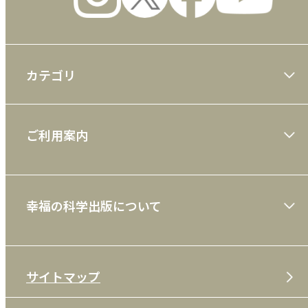
カテゴリ
大川隆法著作
ご利用案内
一般書
ショッピングガイド
絵本
幸福の科学出版について
利用規約
雑誌
特定商取引法
CD
会社案内
サイトマップ
プライバシーポリシー
DVD・ブルーレイ
メディア・ライブラリー