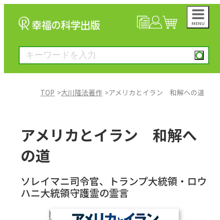
MENU
NEWS
マイページ
カート
TOP
大川隆法著作
アメリカとイラン 和解への道
大川隆法著作
アメリカとイラン 和解へ
一般書
の道
絵本
ソレイマニ司令官、トランプ大統領・ロウ
ハニ大統領守護霊の霊言
雑誌