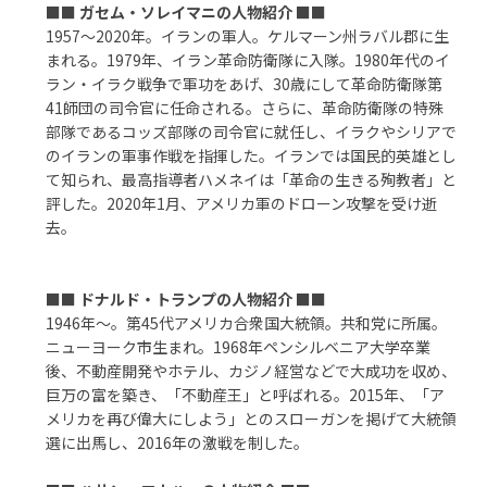
■■
ガセム・ソレイマニの人物紹介
■■
1957～2020年。イランの軍人。ケルマーン州ラバル郡に生
まれる。1979年、イラン革命防衛隊に入隊。1980年代のイ
ラン・イラク戦争で軍功をあげ、30歳にして革命防衛隊第
41師団の司令官に任命される。さらに、革命防衛隊の特殊
部隊であるコッズ部隊の司令官に就任し、イラクやシリアで
のイランの軍事作戦を指揮した。イランでは国民的英雄とし
て知られ、最高指導者ハメネイは「革命の生きる殉教者」と
評した。2020年1月、アメリカ軍のドローン攻撃を受け逝
去。
■■
ドナルド・トランプの人物紹介
■■
1946年～。第45代アメリカ合衆国大統領。共和党に所属。
ニューヨーク市生まれ。1968年ペンシルベニア大学卒業
後、不動産開発やホテル、カジノ経営などで大成功を収め、
巨万の富を築き、「不動産王」と呼ばれる。2015年、「ア
メリカを再び偉大にしよう」とのスローガンを掲げて大統領
選に出馬し、2016年の激戦を制した。