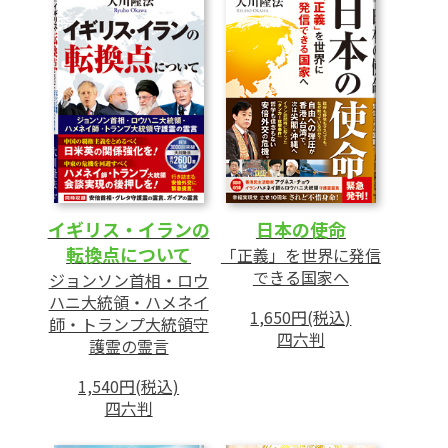
あとがき
イギリス・イランの
日本の使命
転換点について
「正義」を世界に発信
できる国家へ
ジョンソン首相・ロウ
ハニ大統領・ハメネイ
1,650円(税込)
師・トランプ大統領守
四六判
護霊の霊言
1,540円(税込)
四六判