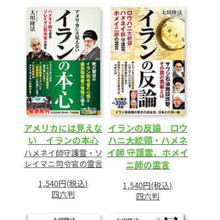
言―
第1章 Spiritual Interview with the Guardian
Spirit of President Trump
(トランプ大統領守護霊の霊言)
1 トランプ守護霊のイスラム教に対する見方
2 イランの「後進性」を強調
3 「全智全能の神ヤハウェ」を自称
4 「イランは、このままでは終わらせない」
5 トランプ大統領守護霊の霊言を終えて
アメリカには見えな
イランの反論 ロウ
い イランの本心
ハニ大統領・ハメネ
第2章 ロウハニ大統領守護霊の霊言
イ師 守護霊、ホメイ
ハメネイ師守護霊・ソ
1 イランは「宗教先進国」
レイマニ司令官の霊言
ニ師の霊言
2 イランからアメリカはどう見えるか
1,540円(税込)
1,540円(税込)
3 イランから見る日本と中国、ロシア
四六判
四六判