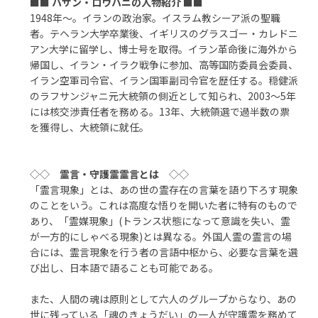
■■
ハサン・ロウハニの人物紹介
■■
1948年～。イランの政治家。イスラム教シーア派の聖職
者。テヘラン大学卒業後、イギリスのグラスゴー・カレドニ
アン大学に留学し、博士号を取得。イラン革命後に海外から
帰国し、イラン・イラク戦争に参加、高等国防委員会委員、
イラン空軍司令官、イラン国軍副司令官を歴任する。穏健派
のラフサンジャニ元大統領の側近として知られ、2003～5年
には核交渉責任者を務める。13年、大統領選で過半数の票
を獲得し、大統領に就任。
◇◇
霊言・守護霊霊言とは
◇◇
「霊言現象」とは、あの世の霊存在の言葉を語り下ろす現象
のことをいう。これは高度な悟りを開いた者に特有のもので
あり、「霊媒現象」(トランス状態になって意識を失い、霊
が一方的にしゃべる現象)とは異なる。外国人霊の霊言の場
合には、霊言現象を行う者の言語中枢から、必要な言葉を選
び出し、日本語で語ることも可能である。
また、人間の魂は原則として六人のグループからなり、あの
世に残っている「魂のきょうだい」の一人が守護霊を務めて