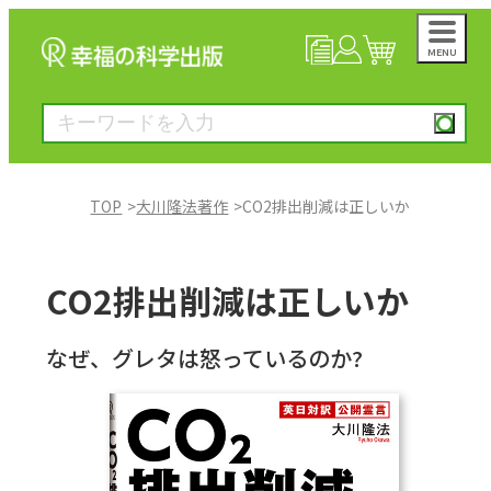
MENU
NEWS
マイページ
カート
TOP
大川隆法著作
CO2排出削減は正しいか
大川隆法著作
CO2排出削減は正しいか
一般書
なぜ、グレタは怒っているのか?
絵本
雑誌