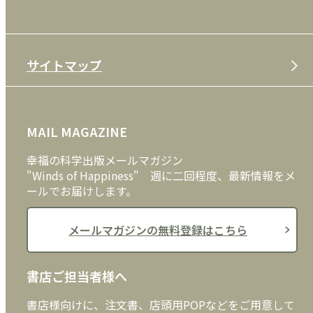
利用規約
雑誌
特定商取引法
CD
会社案内
サイトマップ
プライバシーポリシー
DVD・ブルーレイ
メディア・ライブラリー
FAQ
雑貨
お問い合わせ
MAIL MAGAZINE
クッキーポリシー
外国語
幸福の科学出版メールマガジン
"Winds of Happiness" 週に二回程度、最新情報をメ
ールでお届けします。
メールマガジンの無料登録はこちら
書店ご担当者様へ
書店様向けに、注文書、店頭用POPなどをご用意して