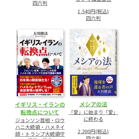
四六判
1,540円(税込)
四六判
メシアの法
イギリス・イランの
転換点について
「愛」に始まり「愛」
に終わる
ジョンソン首相・ロウ
ハニ大統領・ハメネイ
2,200円(税込)
師・トランプ大統領守
四六判