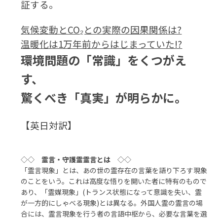
証する。
気候変動とCO₂との実際の因果関係は?
温暖化は1万年前からはじまっていた!?
環境問題の「常識」をくつがえ
す、
驚くべき「真実」が明らかに。
【英日対訳】
◇◇
霊言・守護霊霊言とは
◇◇
「霊言現象」とは、あの世の霊存在の言葉を語り下ろす現象
のことをいう。これは高度な悟りを開いた者に特有のもので
あり、「霊媒現象」(トランス状態になって意識を失い、霊
が一方的にしゃべる現象)とは異なる。外国人霊の霊言の場
合には、霊言現象を行う者の言語中枢から、必要な言葉を選