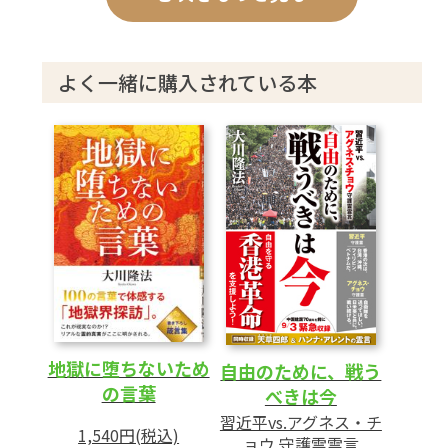
6 グレタを裏であやつるもう一人の霊人
7 地球温暖化説を世界に広める真のねらいは
8 霊言を終えて
よく一緒に購入されている本
あとがき
地獄に堕ちないため
自由のために、戦う
の言葉
べきは今
習近平vs.アグネス・チ
1,540円(税込)
ョウ 守護霊霊言