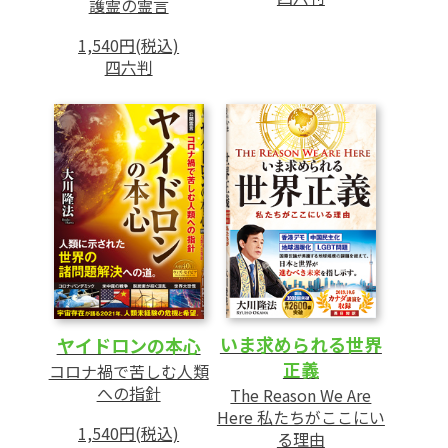
護霊の霊言
1,540円(税込)
四六判
いま求められる世界
ヤイドロンの本心
正義
コロナ禍で苦しむ人類
への指針
The Reason We Are
Here 私たちがここにい
1,540円(税込)
る理由