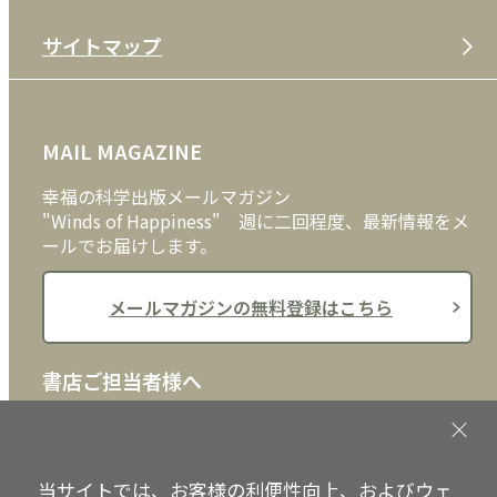
特定商取引法
CD
会社案内
サイトマップ
プライバシーポリシー
DVD・ブルーレイ
メディア・ライブラリー
FAQ
雑貨
お問い合わせ
MAIL MAGAZINE
クッキーポリシー
外国語
幸福の科学出版メールマガジン
"Winds of Happiness" 週に二回程度、最新情報をメ
ールでお届けします。
メールマガジンの無料登録はこちら
書店ご担当者様へ
書店様向けに、注文書、店頭用POPなどをご用意して
おります。ぜひ、ダウンロードの上、ご活用くださ
い。
当サイトでは、お客様の利便性向上、およびウェ