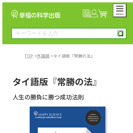
MENU
NEWS
マイページ
カート
TOP
外国語
タイ語版『常勝の法』
大川隆法著作
タイ語版『常勝の法』
一般書
人生の勝負に勝つ成功法則
絵本
雑誌