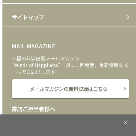
特定商取引法
CD
会社案内
サイトマップ
プライバシーポリシー
DVD・ブルーレイ
メディア・ライブラリー
FAQ
雑貨
お問い合わせ
MAIL MAGAZINE
クッキーポリシー
外国語
幸福の科学出版メールマガジン
"Winds of Happiness" 週に二回程度、最新情報をメ
ールでお届けします。
メールマガジンの無料登録はこちら
書店ご担当者様へ
書店様向けに、注文書、店頭用POPなどをご用意して
おります。ぜひ、ダウンロードの上、ご活用くださ
い。