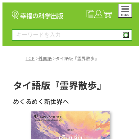
MENU
NEWS
マイページ
カート
TOP
外国語
タイ語版『霊界散歩』
大川隆法著作
タイ語版『霊界散歩』
一般書
めくるめく新世界へ
絵本
雑誌