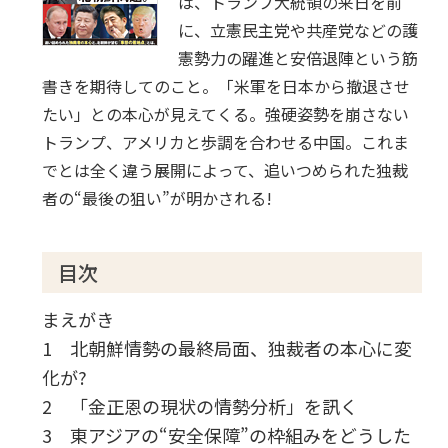
は、トランプ大統領の来日を前
に、立憲民主党や共産党などの護
憲勢力の躍進と安倍退陣という筋
書きを期待してのこと。「米軍を日本から撤退させ
たい」との本心が見えてくる。強硬姿勢を崩さない
トランプ、アメリカと歩調を合わせる中国。これま
でとは全く違う展開によって、追いつめられた独裁
者の“最後の狙い”が明かされる!
目次
まえがき
1 北朝鮮情勢の最終局面、独裁者の本心に変
化が?
2 「金正恩の現状の情勢分析」を訊く
3 東アジアの“安全保障”の枠組みをどうした