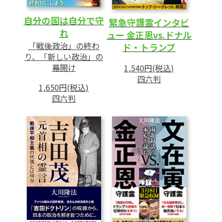
自分の国は自分で守
緊急守護霊インタビ
れ
ュー 金正恩vs.ドナル
「戦後政治」の終わ
ド・トランプ
り、「新しい政治」の
幕開け
1,540円(税込)
四六判
1,650円(税込)
四六判