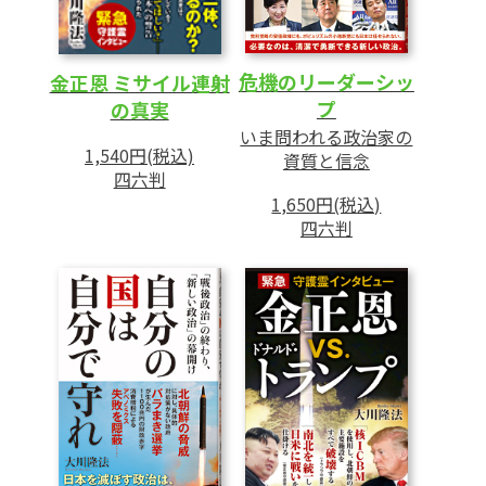
危機のリーダーシッ
金正恩 ミサイル連射
プ
の真実
いま問われる政治家の
1,540円(税込)
資質と信念
四六判
1,650円(税込)
四六判