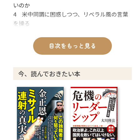
いのか
4 米中同調に困惑しつつ、リベラル風の言葉
を操る
5 「金正恩後の北朝鮮の体制」はどうなるの
か
目次をもっと見る
6 日本のリベラル風の主張の裏に透けて見え
る本心
7 「国がなくなること」に怯える金正恩守護
今、読んでおきたい本
霊
8 金正恩守護霊、最後の狙いとは――その条件を
列挙する
9 大川隆法、Xデー前後をシミュレーション
する
あとがき