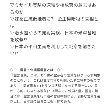
▽ミサイル実験の凍結や核放棄の意志はあ
るのか
▽妹を正統後継者に? 金正男暗殺の真相と
は
▽潜水艦からの発射実験、日本の米軍基地
を攻撃!?
▽日本の平和主義を利用して戦意を削ぎた
い!?
◇◇
霊言・守護霊霊言とは
◇◇
「霊言現象」とは、あの世の霊存在の言葉を語り下ろす現象
のことをいう。これは高度な悟りを開いた者に特有のもので
あり、「霊媒現象」(トランス状態になって意識を失い、霊
が一方的にしゃべる現象)とは異なる。外国人霊の霊言の場
合には、霊言現象を行う者の言語中枢から、必要な言葉を選
び出し、日本語で語ることも可能である。