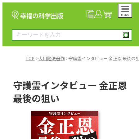
MENU
NEWS
マイページ
カート
TOP
大川隆法著作
守護霊インタビュー 金正恩 最後の
大川隆法著作
守護霊インタビュー 金正恩
一般書
最後の狙い
絵本
雑誌