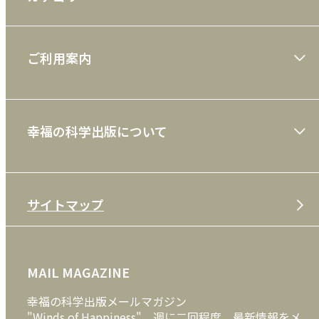
大川隆法著作
ご利用案内
一般書
ショッピングガイド
絵本
幸福の科学出版について
利用規約
雑誌
特定商取引法
CD
会社案内
サイトマップ
プライバシーポリシー
DVD・ブルーレイ
メディア・ライブラリー
FAQ
雑貨
お問い合わせ
MAIL MAGAZINE
クッキーポリシー
外国語
幸福の科学出版メールマガジン
"Winds of Happiness" 週に二回程度、最新情報をメ