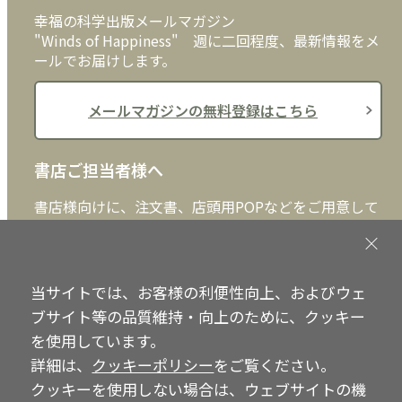
幸福の科学出版メールマガジン
"Winds of Happiness" 週に二回程度、最新情報をメ
ールでお届けします。
メールマガジンの無料登録はこちら
書店ご担当者様へ
書店様向けに、注文書、店頭用POPなどをご用意して
おります。ぜひ、ダウンロードの上、ご活用くださ
い。
当サイトでは、お客様の利便性向上、およびウェ
書店ご担当者様へ
ブサイト等の品質維持・向上のために、クッキー
を使用しています。
詳細は、
クッキーポリシー
をご覧ください。
Copyright © IRH Press Co.,Ltd. All Rights Reserved.
クッキーを使用しない場合は、ウェブサイトの機