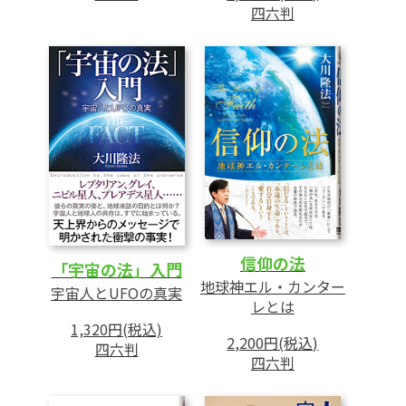
第3章 天使の条件
四六判
1 開かれた菩薩への道
(1)菩薩の世界に入るべし
(2)幸福の科学における修行
2 地獄的なるものを遠ざける
(1)人を責める思いと地獄霊
(2)粘着型を克服する
(3)転落の原因-悪しきプライド
(4)弾力に富む心を持つ
(5)優れたものを学ぶ
信仰の法
「宇宙の法」入門
3 四正道(愛・知・反省・発展)の修得
地球神エル・カンター
宇宙人とUFOの真実
4 新たなる使命-魔軍との戦い
レとは
1,320円(税込)
2,200円(税込)
四六判
第4章 異次元旅行
四六判
1 古代インカの王-リエント・アール・クラウ
ド