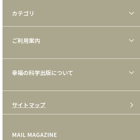
カテゴリ
大川隆法著作
ご利用案内
一般書
ショッピングガイド
絵本
幸福の科学出版について
利用規約
雑誌
特定商取引法
CD
会社案内
サイトマップ
プライバシーポリシー
DVD・ブルーレイ
メディア・ライブラリー
FAQ
雑貨
お問い合わせ
MAIL MAGAZINE
クッキーポリシー
外国語