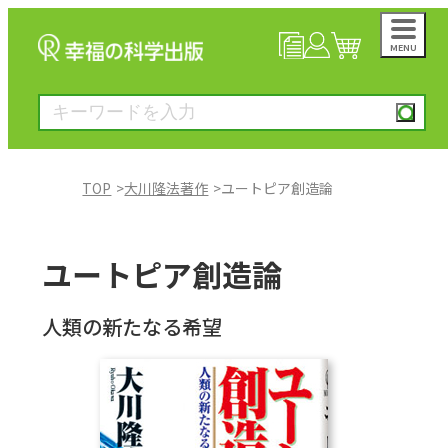
MENU
NEWS
マイページ
カート
TOP
大川隆法著作
ユートピア創造論
大川隆法著作
ユートピア創造論
一般書
人類の新たなる希望
絵本
雑誌