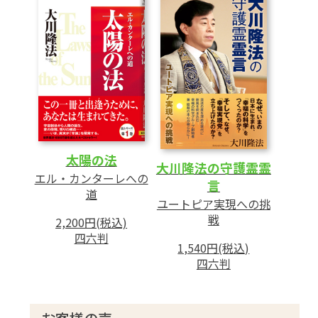
2 地球に来ている宇宙人
3 霊界科学と異次元旅行
4 地球に最大のユートピアを
5 人類よ、核兵器を捨てよ
6 唯一の仏法真理のもとに
あとがき
太陽の法
大川隆法の守護霊霊
エル・カンターレへの
言
道
ユートピア実現への挑
戦
2,200円(税込)
四六判
1,540円(税込)
四六判