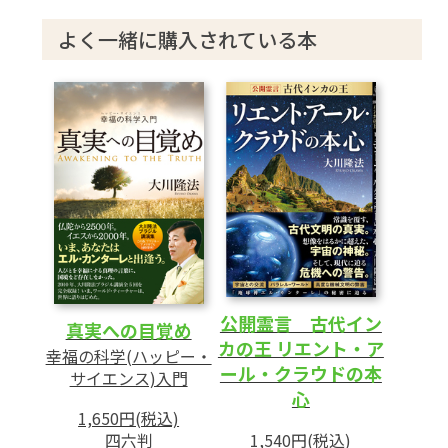
2 幸福とは何か
よく一緒に購入されている本
(1)私的幸福と公的幸福
(2)悟りという幸福
(3)消極的幸福と積極的幸福
(4)宇宙を貫く黄金の道-仏法真理
3 宇宙の秘密と魂の目的
(1)魂の創造
(2)宇宙の進歩と調和
(3)魂に潜む偉大なる目的
4 宇宙の統治の基本原則
5 光の量と指導力
公開霊言 古代イン
真実への目覚め
6 ユートピア創りの条件
カの王 リエント・ア
幸福の科学(ハッピー・
(1)進歩の原理-真理知識の獲得と利他の実践
ール・クラウドの本
サイエンス)入門
心
(2)調和の原理-寛容と許し
1,650円(税込)
1,540円(税込)
四六判