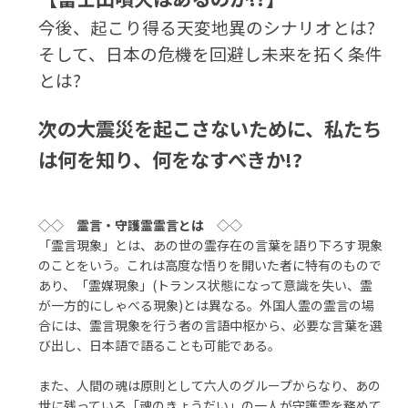
今後、起こり得る天変地異のシナリオとは?
そして、日本の危機を回避し未来を拓く条件
とは?
次の大震災を起こさないために、私たち
は何を知り、何をなすべきか!?
◇◇
霊言・守護霊霊言とは
◇◇
「霊言現象」とは、あの世の霊存在の言葉を語り下ろす現象
のことをいう。これは高度な悟りを開いた者に特有のもので
あり、「霊媒現象」(トランス状態になって意識を失い、霊
が一方的にしゃべる現象)とは異なる。外国人霊の霊言の場
合には、霊言現象を行う者の言語中枢から、必要な言葉を選
び出し、日本語で語ることも可能である。
また、人間の魂は原則として六人のグループからなり、あの
世に残っている「魂のきょうだい」の一人が守護霊を務めて