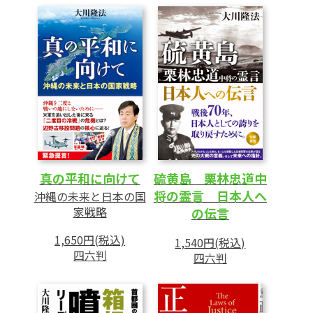
真の平和に向けて
硫黄島 栗林忠道中
将の霊言 日本人へ
沖縄の未来と日本の国
家戦略
の伝言
1,650円(税込)
1,540円(税込)
四六判
四六判