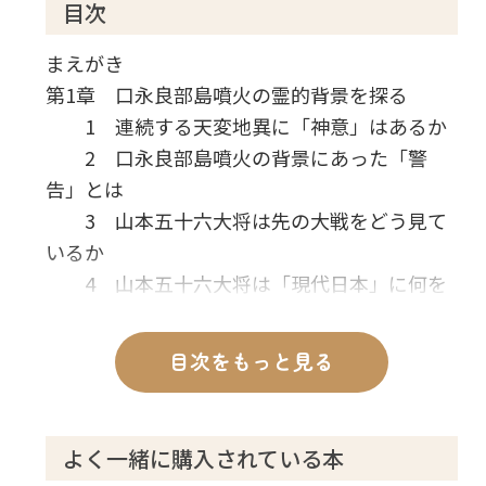
目次
まえがき
第1章 口永良部島噴火の霊的背景を探る
1 連続する天変地異に「神意」はあるか
2 口永良部島噴火の背景にあった「警
告」とは
3 山本五十六大将は先の大戦をどう見て
いるか
4 山本五十六大将は「現代日本」に何を
伝えたいのか
5 山本五十六大将はどのような「神」か
目次をもっと見る
第2章 小笠原沖地震の霊的背景を探る
1 観測初の「異常震域地震」を起こした
霊存在を招霊する
よく一緒に購入されている本
2 神々は現代の日本人に何を迫っている