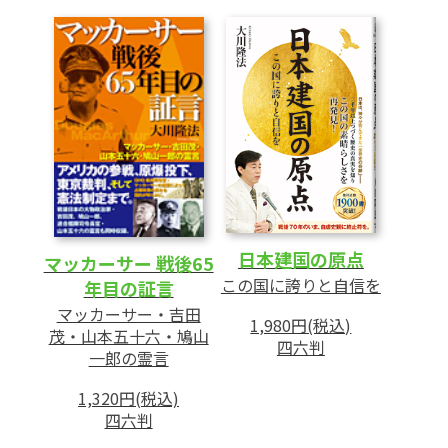
のか
3 「富士山噴火」もまだ、予兆にすぎな
い
4 天変地異を避けるにはどうすればよい
のか
5 「神々の警告」をどう受け止めるか
あとがき
日本建国の原点
マッカーサー 戦後65
この国に誇りと自信を
年目の証言
マッカーサー・吉田
1,980円(税込)
茂・山本五十六・鳩山
四六判
一郎の霊言
1,320円(税込)
四六判