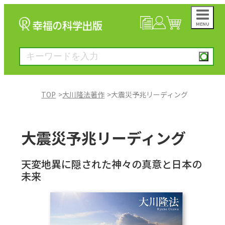
MENU
NEWS
マイページ
カート
TOP
大川隆法著作
大震災予兆リーディング
大川隆法著作
大震災予兆リーディング
一般書
天変地異に隠された神々の真意と日本の
未来
絵本
雑誌