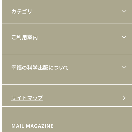
カテゴリ
大川隆法著作
ご利用案内
一般書
ショッピングガイド
絵本
幸福の科学出版について
利用規約
雑誌
特定商取引法
CD
会社案内
サイトマップ
プライバシーポリシー
DVD・ブルーレイ
メディア・ライブラリー
FAQ
雑貨
お問い合わせ
MAIL MAGAZINE
クッキーポリシー
外国語