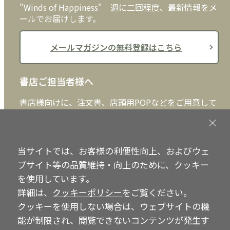
"Winds of Happiness" 週に二回程度、最新情報をメ
ールでお届けします。
メールマガジンの無料登録はこちら
書店ご担当者様へ
書店様向けに、注文書、店頭用POPなどをご用意して
おります。ぜひ、ダウンロードの上、ご活用くださ
い。
当サイトでは、お客様の利便性向上、およびウェ
書店ご担当者様へ
ブサイト等の品質維持・向上のために、クッキー
を使用しています。
詳細は、
クッキーポリシー
をご覧ください。
Copyright © IRH Press Co.,Ltd. All Rights Reserved.
クッキーを使用しない場合は、ウェブサイトの機
能が制限され、閲覧できないコンテンツが発生す