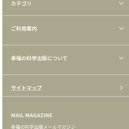
カテゴリ
大川隆法著作
ご利用案内
一般書
ショッピングガイド
絵本
幸福の科学出版について
利用規約
雑誌
特定商取引法
CD
会社案内
サイトマップ
プライバシーポリシー
DVD・ブルーレイ
メディア・ライブラリー
FAQ
雑貨
お問い合わせ
MAIL MAGAZINE
クッキーポリシー
外国語
幸福の科学出版メールマガジン