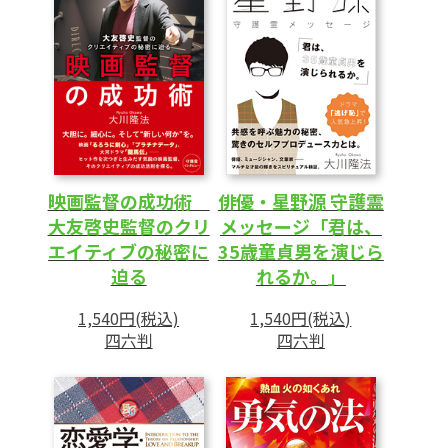
映画監督の成功術
俳優・星野源 守護霊
大友啓史監督のクリ
メッセージ「君は、
エイティブの秘密に
35歳童貞男を演じら
迫る
れるか。」
1,540円(税込)
1,540円(税込)
四六判
四六判