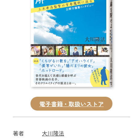
CD
DVD・ブルーレイ
雑貨
外国語
電子書籍・取扱いストア
著者
大川隆法