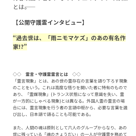
とは――。
【公開守護霊インタビュー】
“過去世は、「雨ニモマケズ」のあの有名作
家!?”
◇◇
霊言・守護霊霊言とは
◇◇
「霊言現象」とは、あの世の霊存在の言葉を語り下ろす現象
のことをいう。これは高度な悟りを開いた者に特有のもので
あり、「霊媒現象」(トランス状態になって意識を失い、霊
が一方的にしゃべる現象)とは異なる。外国人霊の霊言の場
合には、霊言現象を行う者の言語中枢から、必要な言葉を選
び出し、日本語で語ることも可能である。
また、人間の魂は原則として六人のグループからなり、あの
世に残っている「魂のきょうだい」の一人が守護霊を務めて