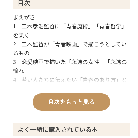
目次
まえがき
1 三木孝浩監督に「青春魔術」「青春哲学」
を訊く
2 三木監督が「青春映画」で描こうとしてい
るもの
3 恋愛映画で描いた「永遠の女性」「永遠の
憧れ」
4 若い人たちに伝えたい「青春のあり方」と
は
5 三木監督のテーマの一つである「田舎と都
目次をもっと見る
会」
6 世代を超えて共感を呼ぶ三木監督作品
7 成功する映画づくり・脚本づくりの秘訣
よく一緒に購入されている本
8 「逆転の発想」で共感と面白さを生む