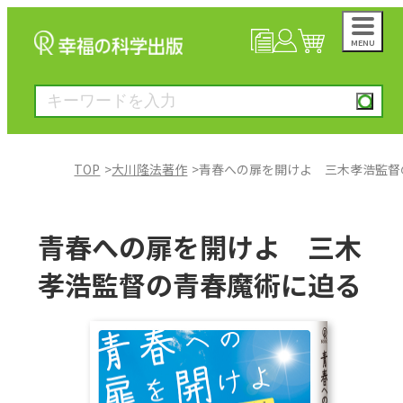
MENU
NEWS
マイページ
カート
TOP
大川隆法著作
青春への扉を開けよ 三木孝浩監督
大川隆法著作
青春への扉を開けよ 三木
一般書
孝浩監督の青春魔術に迫る
絵本
雑誌