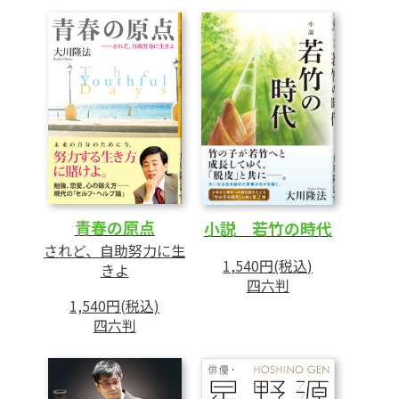
9 スピリチュアルな視点から三木監督の秘密
に迫る
10 三木監督守護霊が語る「青春映画」の核
心
11 「純朴さ」を感じた三木監督守護霊の霊
言
あとがき
青春の原点
小説 若竹の時代
されど、自助努力に生
1,540円(税込)
きよ
四六判
1,540円(税込)
四六判