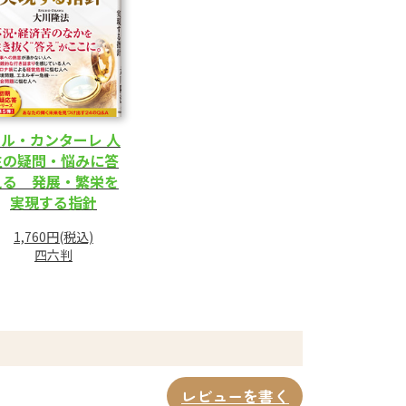
ル・カンターレ 人
生の疑問・悩みに答
える 発展・繁栄を
実現する指針
1,760円(税込)
四六判
レビューを書く