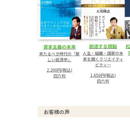
創造する頭脳
資本主義の未来
人生・組織・国家の未
来たるべき時代の「新
来を開くクリエイティ
しい経済学」
ビティー
2,200円(税込)
1,650円(税込)
四六判
四六判
お客様の声