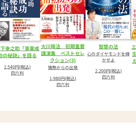
大川隆法 初期重要
智慧の法
エ
松下幸之助「事業成
講演集 ベストセレ
心のダイヤモンドを輝
功の秘訣」を語る
クション(3)
かせよ
1,540円(税込)
情熱からの出発
2,200円(税込)
四六判
四六判
1,980円(税込)
四六判