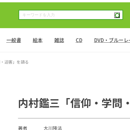
一般書
絵本
雑誌
CD
DVD・ブルーレ
問・迫害」を語る
内村鑑三「信仰・学問
著者
大川隆法