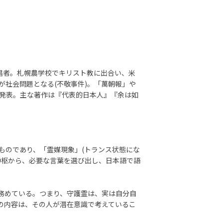
主唱者。札幌農学校でキリスト教に出合い、米
社会問題となる(不敬事件)。「萬朝報」や
発表。主な著作は『代表的日本人』『余は如
ものであり、「霊媒現象」(トランス状態にな
中枢から、必要な言葉を選び出し、日本語で語
務めている。つまり、守護霊は、実は自分自
の内容は、その人が潜在意識で考えているこ