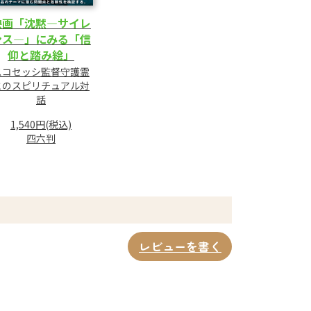
映画「沈黙―サイレ
ンス―」にみる「信
仰と踏み絵」
スコセッシ監督守護霊
とのスピリチュアル対
話
1,540円(税込)
四六判
レビューを書く