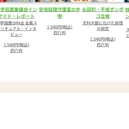
大学設置審議会イン
安倍総理守護霊の弁
永田町・平成ポンポ
サイド・レポート
明
コ合戦
学設置分科会 会長ス
文科大臣に化けた妖怪
1,540円(税込)
ピリチュアル・インタ
の研究
四六判
ビュー
1,540円(税込)
1,540円(税込)
四六判
四六判