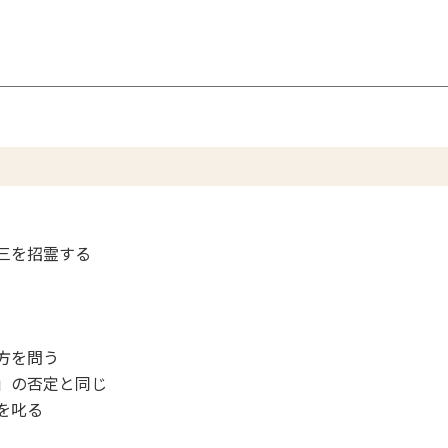
三を招霊する
方を問う
」の否定と同じ
を叱る