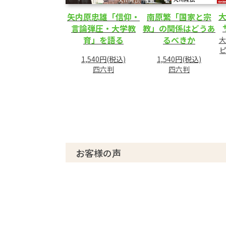
矢内原忠雄「信仰・
南原繁「国家と宗
言論弾圧・大学教
教」の関係はどうあ
育」を語る
るべきか
大
1,540円(税込)
1,540円(税込)
四六判
四六判
お客様の声