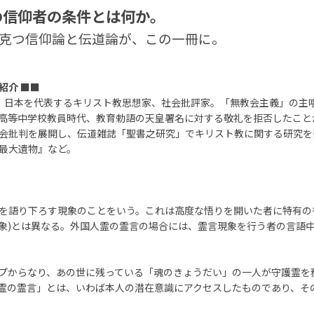
の信仰者の条件とは何か。
克つ信仰論と伝道論が、この一冊に。
紹介
■■
した、日本を代表するキリスト教思想家、社会批評家。「無教会主義」の
高等中学校教員時代、教育勅語の天皇署名に対する敬礼を拒否したことが
会批判を展開し、伝道雑誌「聖書之研究」でキリスト教に関する研究を
最大遺物』など。
を語り下ろす現象のことをいう。これは高度な悟りを開いた者に特有の
象)とは異なる。外国人霊の霊言の場合には、霊言現象を行う者の言語
プからなり、あの世に残っている「魂のきょうだい」の一人が守護霊を
霊の霊言」とは、いわば本人の潜在意識にアクセスしたものであり、そ