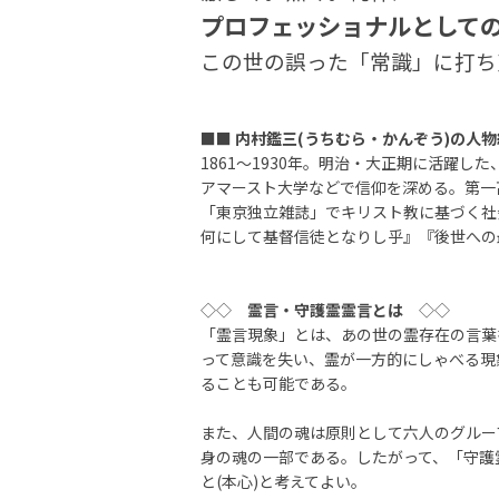
プロフェッショナルとして
この世の誤った「常識」に打ち
■■
内村鑑三(うちむら・かんぞう)の人物
1861～1930年。明治・大正期に活躍
アマースト大学などで信仰を深める。第一
「東京独立雑誌」でキリスト教に基づく社
何にして基督信徒となりし乎』『後世への
◇◇
霊言・守護霊霊言とは
◇◇
「霊言現象」とは、あの世の霊存在の言葉
って意識を失い、霊が一方的にしゃべる現
ることも可能である。
また、人間の魂は原則として六人のグルー
身の魂の一部である。したがって、「守護
と(本心)と考えてよい。