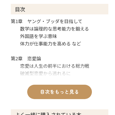
目次
第1章 ヤング・ブッダを目指して
数学は論理的な思考能力を鍛える
外国語を学ぶ意味
体力が仕事能力を高める など
第2章 恋愛論
恋愛は人生の前半における総力戦
破滅型恋愛から逃れるに
は
肉体的な衝動と闘う勇気を など
目次をもっと見る
第3章 努力の意味
運命についての考え方
よく一緒に購入されている本