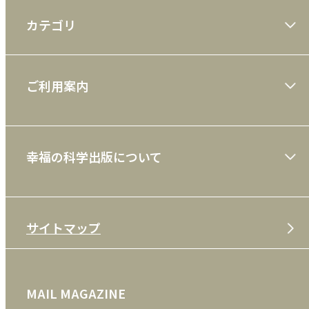
カテゴリ
大川隆法著作
ご利用案内
一般書
ショッピングガイド
絵本
幸福の科学出版について
利用規約
雑誌
特定商取引法
CD
会社案内
サイトマップ
プライバシーポリシー
DVD・ブルーレイ
メディア・ライブラリー
FAQ
雑貨
お問い合わせ
MAIL MAGAZINE
クッキーポリシー
外国語