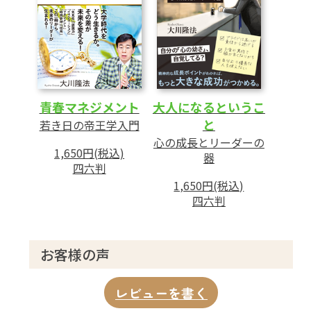
青春マネジメント
大人になるというこ
と
若き日の帝王学入門
心の成長とリーダーの
1,650円(税込)
器
四六判
1,650円(税込)
四六判
お客様の声
レビューを書く