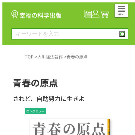
MENU
NEWS
マイページ
カート
TOP
大川隆法著作
青春の原点
大川隆法著作
青春の原点
一般書
されど、自助努力に生きよ
絵本
ロングセラー
雑誌