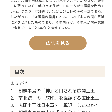
また、人間の魂は原則として六人のグループからなり、あの
世に残っている「魂のきょうだい」の一人が守護霊を務めて
いる。つまり、守護霊は、実は自分自身の魂の一部である。
したがって、「守護霊の霊言」とは、いわば本人の潜在意識
にアクセスしたものであり、その内容は、その人が潜在意識
で考えていること(本心)と考えてよい。
広告を見る
目次
まえがき
1. 朝鮮半島の「神」と目される広開土王
2. 南北統一の「旗印」を強調する広開土王
3. 広開土王は日本軍を「撃退」したのか?