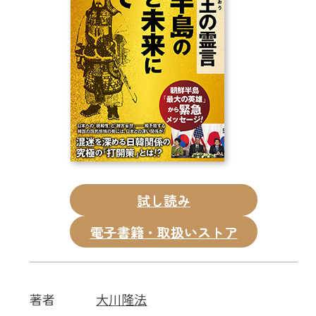
CD
DVD・ブルーレイ
雑貨
外国語
試し読み
電子書籍・取扱いストア
著者
大川隆法