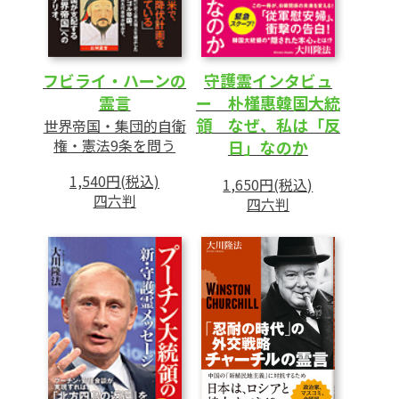
フビライ・ハーンの
守護霊インタビュ
霊言
ー 朴槿惠韓国大統
領 なぜ、私は「反
世界帝国・集団的自衛
権・憲法9条を問う
日」なのか
1,540円(税込)
1,650円(税込)
四六判
四六判