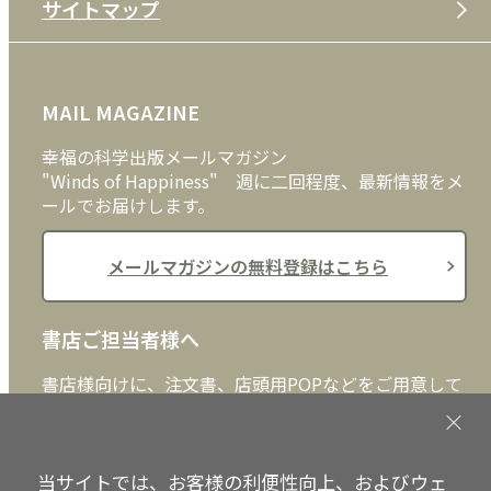
サイトマップ
プライバシーポリシー
DVD・ブルーレイ
メディア・ライブラリー
FAQ
雑貨
お問い合わせ
MAIL MAGAZINE
クッキーポリシー
外国語
幸福の科学出版メールマガジン
"Winds of Happiness" 週に二回程度、最新情報をメ
ールでお届けします。
メールマガジンの無料登録はこちら
書店ご担当者様へ
書店様向けに、注文書、店頭用POPなどをご用意して
おります。ぜひ、ダウンロードの上、ご活用くださ
い。
当サイトでは、お客様の利便性向上、およびウェ