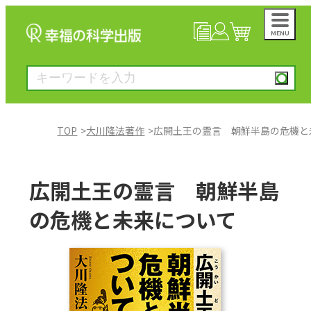
MENU
NEWS
マイページ
カート
TOP
大川隆法著作
広開土王の霊言 朝鮮半島の危機と
大川隆法著作
広開土王の霊言 朝鮮半島
一般書
の危機と未来について
絵本
雑誌