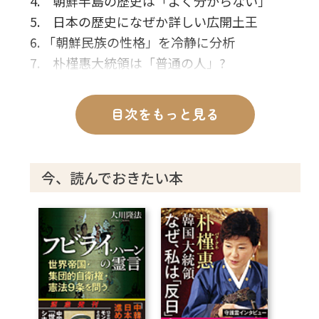
4. 朝鮮半島の歴史は「よく分からない」
5. 日本の歴史になぜか詳しい広開土王
6. 「朝鮮民族の性格」を冷静に分析
7. 朴槿惠大統領は「普通の人」?
8. 日露戦争の「名将」として生まれた?
9. 日本と韓国の「意外な関係」
目次をもっと見る
10. 北朝鮮には「リミット」が近づいている
11. 広開土王から安倍首相への「アドバイス」
12. 日本と朝鮮半島の「未来」をどう築くか
今、読んでおきたい本
13. 現代の日本外交への「指針」
14. 広開土王の霊言を終えて
あとがき