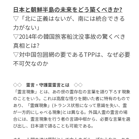
日本と朝鮮半島の未来をどう築くべきか?
▽「北に正義はないが、南には統合できる
力がない」
▽2014年の韓国旅客船沈没事故の驚くべき
真相とは?
▽対中国包囲網の要であるTPPは、なぜ必要
不可欠なのか
◇◇
霊言・守護霊霊言とは
◇◇
「霊言現象」とは、あの世の霊存在の言葉を語り下ろす現象
のことをいう。これは高度な悟りを開いた者に特有のもので
あり、「霊媒現象」(トランス状態になって意識を失い、霊
が一方的にしゃべる現象)とは異なる。外国人霊の霊言の場
合には、霊言現象を行う者の言語中枢から、必要な言葉を選
び出し、日本語で語ることも可能である。