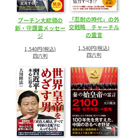
「忍耐の時代」の外
プーチン大統領の
交戦略 チャーチル
新・守護霊メッセー
の霊言
ジ
1,540円(税込)
1,540円(税込)
四六判
四六判