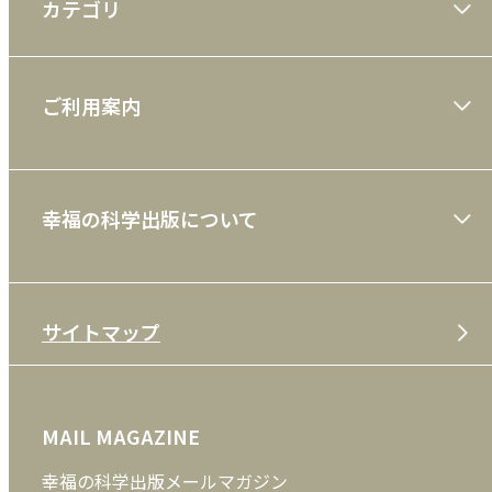
カテゴリ
大川隆法著作
ご利用案内
一般書
ショッピングガイド
絵本
幸福の科学出版について
利用規約
雑誌
特定商取引法
CD
会社案内
サイトマップ
プライバシーポリシー
DVD・ブルーレイ
メディア・ライブラリー
FAQ
雑貨
お問い合わせ
MAIL MAGAZINE
クッキーポリシー
外国語
幸福の科学出版メールマガジン