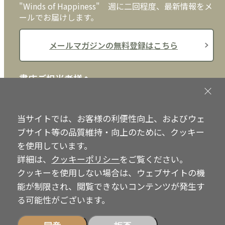
"Winds of Happiness" 週に二回程度、最新情報をメ
ールでお届けします。
メールマガジンの無料登録はこちら
書店ご担当者様へ
書店様向けに、注文書、店頭用POPなどをご用意して
おります。ぜひ、ダウンロードの上、ご活用くださ
当サイトでは、お客様の利便性向上、およびウェ
い。
ブサイト等の品質維持・向上のために、クッキー
を使用しています。
書店ご担当者様へ
詳細は、
クッキーポリシー
をご覧ください。
クッキーを使用しない場合は、ウェブサイトの機
能が制限され、閲覧できないコンテンツが発生す
Copyright © IRH Press Co.,Ltd. All Rights Reserved.
る可能性がございます。