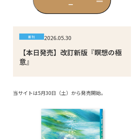
ー
CD
DVD・ブルーレイ
2026.05.30
新刊
雑貨
【本日発売】改訂新版『瞑想の極
意』
外国語
当サイトは5月30日（土）から発売開始。