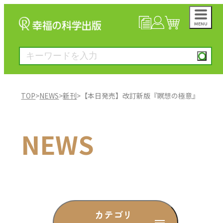
MENU
NEWS
マイページ
カート
TOP
>
NEWS
>
新刊
>
【本日発売】改訂新版『瞑想の極意』
大川隆法著作
NEWS
一般書
絵本
雑誌
カテゴリ