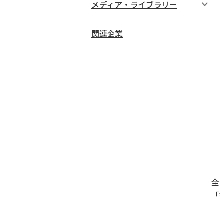
会社情報
メディア・ライブラリー
事業概況
新聞広告
関連企業
映画化作品
交通広告
幸福の科学ユートピア文学
TVCM
賞
幸福の科学ユートピア学術
賞
全
「