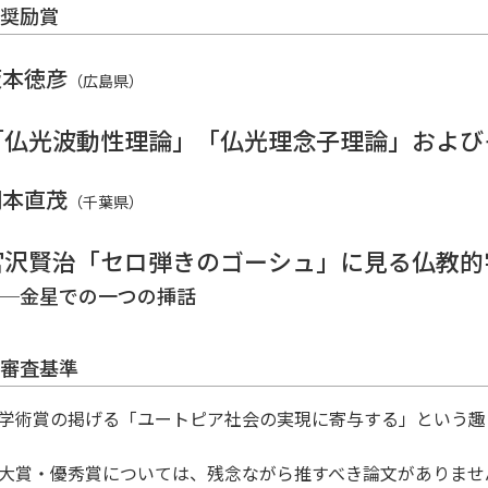
奨励賞
坂本徳彦
（広島県）
「仏光波動性理論」「仏光理念子理論」および
岡本直茂
（千葉県）
宮沢賢治「セロ弾きのゴーシュ」に見る仏教的
─金星での一つの挿話
審査基準
学術賞の掲げる「ユートピア社会の実現に寄与する」という趣
大賞・優秀賞については、残念ながら推すべき論文がありませ