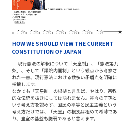
●『「現行日本国憲法」をどう考えるべきか』
―天皇制、第九条、そして議院内閣制
／大学シリーズ 大川隆法（著）
／1,650 円（税込）
（2014年2月発刊）
L
詳細を見る
≫
。:*:☆。:*:☆。:*:☆。:*:☆。:*:☆。:*:☆。:*:☆───★
HOW WE SHOULD VIEW THE CURRENT
CONSTITUTION OF JAPAN
現行憲法の解釈について「天皇制」、「憲法第九
条」、そして「議院内閣制」という観点から考察さ
れた一書。現行憲法における数多い矛盾点を明確に
指摘します。
なかでも「天皇制」の根拠と言えば、やはり、宗教
的な伝統を抜きにしては語れません。神々の子孫と
いう考え方を認めず、国民の平等と民主主義という
考え方だけでは、「天皇」の根拠は極めて希薄であ
り、皇室の基盤も脆弱であると言えます。