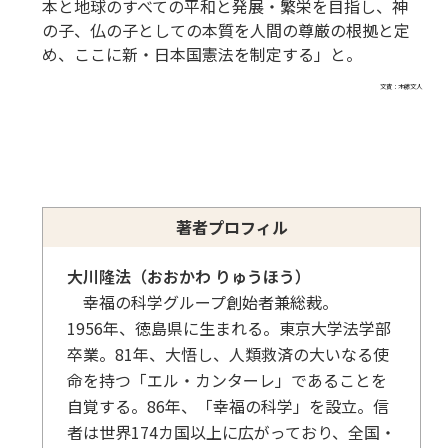
本と地球のすべての平和と発展・繁栄を目指し、神
の子、仏の子としての本質を人間の尊厳の根拠と定
め、ここに新・日本国憲法を制定する」と。
文責：木藤文人
著者プロフィル
大川隆法（おおかわ りゅうほう）
幸福の科学グループ創始者兼総裁。
1956年、徳島県に生まれる。東京大学法学部
卒業。81年、大悟し、人類救済の大いなる使
命を持つ「エル・カンターレ」であることを
自覚する。86年、「幸福の科学」を設立。信
者は世界174カ国以上に広がっており、全国・