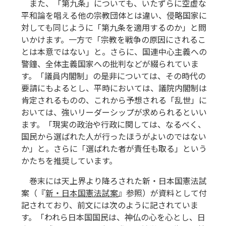
また、「第九条」についても、いたずらに空虚な
平和論を唱える他の宗教団体とは違い、侵略国家に
対しても同じように「第九条を適用するのか」と問
いかけます。一方で「宗教を戦争の原因にされるこ
とは本意ではない」と。さらに、国連中心主義への
警鐘、全体主義国家への批判などが綴られていま
す。「議員内閣制」の是非については、その時代の
要請にもよるとし、平時においては、議院内閣制は
肯定されるものの、これから予想される「乱世」に
おいては、強いリーダーシップが求められるといい
ます。「現実の政治や行政に関しては、なるべく、
国民から選ばれた人が行ったほうがよいのではない
か」と。さらに「選ばれた者が責任も取る」という
かたちを推奨しています。
巻末には天上界より降ろされた新・日本国憲法試
案（『
新・日本国憲法試案
』参照）が資料として付
記されており、前文には次のように記されていま
す。「われら日本国国民は、神仏の心を心とし、日