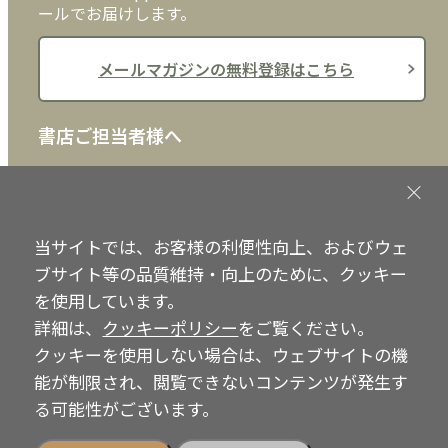
ールでお届けします。
メールマガジンの無料登録はこちら
書店ご担当者様へ
書店様向けに、注文書、店頭用POPなどをご用意して
おります。ぜひ、ダウンロードの上、ご活用くださ
い。
当サイトでは、お客様の利便性向上、およびウェ
ブサイト等の品質維持・向上のために、クッキー
書店ご担当者様へ
を使用しています。
詳細は、
クッキーポリシー
をご覧ください。
クッキーを使用しない場合は、ウェブサイトの機
Copyright © IRH Press Co.,Ltd. All Rights Reserved.
能が制限され、閲覧できないコンテンツが発生す
る可能性がございます。