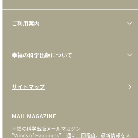
大川隆法著作
ご利用案内
一般書
ショッピングガイド
絵本
幸福の科学出版について
利用規約
雑誌
特定商取引法
CD
会社案内
サイトマップ
プライバシーポリシー
DVD・ブルーレイ
メディア・ライブラリー
FAQ
雑貨
お問い合わせ
MAIL MAGAZINE
クッキーポリシー
外国語
幸福の科学出版メールマガジン
"Winds of Happiness" 週に二回程度、最新情報をメ