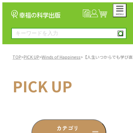
MENU
NEWS
マイページ
カート
TOP
>
PICK UP
>
Winds of Happiness
>
【人生いつからでも学び直
大川隆法著作
PICK UP
一般書
絵本
雑誌
カテゴリ