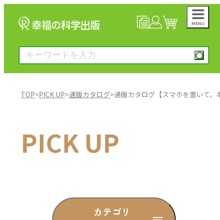
MENU
NEWS
マイページ
カート
TOP
>
PICK UP
>
通販カタログ
>
通販カタログ【スマホを置いて、本
大川隆法著作
PICK UP
一般書
絵本
雑誌
カテゴリ