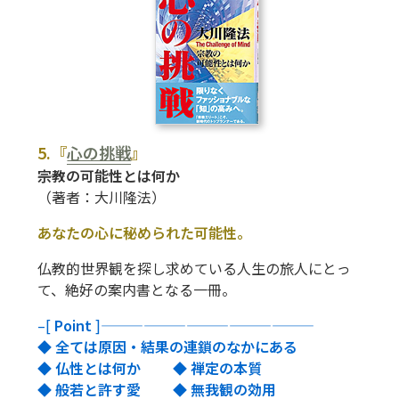
5.『
心の挑戦
』
――宗教の可能性とは何か
（著者：大川隆法）
あなたの心に秘められた可能性。
仏教的世界観を探し求めている人生の旅人にとっ
て、
絶好の案内書となる一冊。
–[
Point
]———————————————
◆ 全ては原因・結果の連鎖のなかにある
◆ 仏性とは何か ◆ 禅定の本質
◆ 般若と許す愛 ◆ 無我観の効用