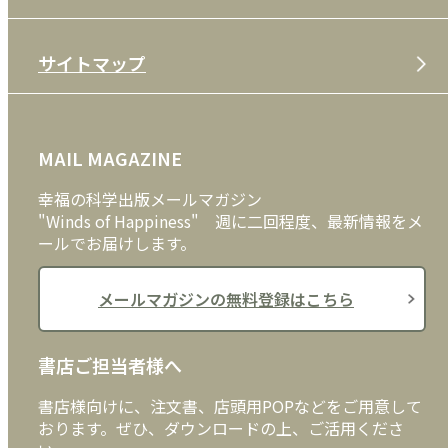
特定商取引法
CD
会社案内
サイトマップ
プライバシーポリシー
DVD・ブルーレイ
メディア・ライブラリー
FAQ
雑貨
お問い合わせ
MAIL MAGAZINE
クッキーポリシー
外国語
幸福の科学出版メールマガジン
"Winds of Happiness" 週に二回程度、最新情報をメ
ールでお届けします。
メールマガジンの無料登録はこちら
書店ご担当者様へ
書店様向けに、注文書、店頭用POPなどをご用意して
おります。ぜひ、ダウンロードの上、ご活用くださ