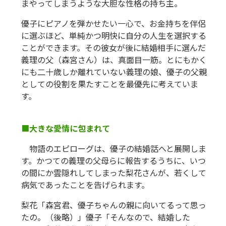
まやってしまうような大胆な性格の持ち主。
優子にピアノを弾かせたい一心で、お金持ちを伴侶
に選ぶほど、単純かつ明快に自分の人生を選択する
ことができます。その彼女が後に結婚相手に選んだ
義理の父（森宮さん）は、真面目一筋。とにもかく
にも二十歳しか離れていない義理の娘、優子の父親
としての役割を果たすことを最優先に考えていま
す。
■
大きな愛情に包まれて
物語のエピローグは、優子の結婚話へと展開しま
す。かつての義理の父母らに報告するうちに、いつ
の間にか雲隠れしてしまった梨花さんが、若くして
病気であったことを告げられます。
梨花「森宮君、優子ちゃんの親に向いてるって思っ
たの。（後略）」優子「そんなので、結婚した