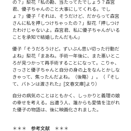
の？」梨花「私の勘、当たってたでしょう？森宮
君、優子ちゃんのこと大事にしてくれる。でし
ょ？」優子「それは、そうだけど、だからって森宮
さんに私を押しつけちゃったの？」梨花「押しつけ
たわけじゃないよ。森宮君、私に優子ちゃんがいる
ことを承知で結婚したんだもん」
優子「そうだろうけど。ずいぶん思い切った行動だ
よね」梨花「まあね。手術一年後に、また悪いとこ
ろが見つかって再手術することになって。こりゃ、
さっさと優子ちゃんと自分の身の上をなんとかしな
きゃって、焦ったんだよね。（後略）」。（『そし
て、バトンは渡された』[文春文庫]より）
自分の病気のことはともかく、しっかりと義理の娘
の幸せを考える。出遭う人、誰からも愛情を注がれ
た優子の物語は、後に映画化されました。
＊＊＊
参考文献
＊＊＊