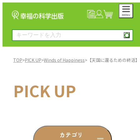
MENU
NEWS
マイページ
カート
TOP
>
PICK UP
>
Winds of Happiness
>
【天国に還るための終活】
大川隆法著作
PICK UP
一般書
絵本
雑誌
カテゴリ