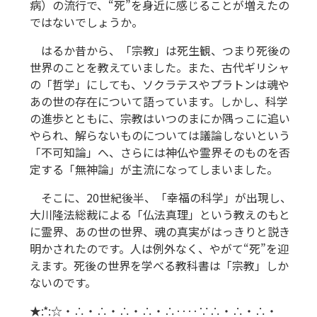
病）の流行で、“死”を身近に感じることが増えたの
ではないでしょうか。
はるか昔から、「宗教」は死生観、つまり死後の
世界のことを教えていました。また、古代ギリシャ
の「哲学」にしても、ソクラテスやプラトンは魂や
あの世の存在について語っています。しかし、科学
の進歩とともに、宗教はいつのまにか隅っこに追い
やられ、解らないものについては議論しないという
「不可知論」へ、さらには神仏や霊界そのものを否
定する「無神論」が主流になってしまいました。
そこに、20世紀後半、「幸福の科学」が出現し、
大川隆法総裁による「仏法真理」という教えのもと
に霊界、あの世の世界、魂の真実がはっきりと説き
明かされたのです。人は例外なく、やがて“死”を迎
えます。死後の世界を学べる教科書は「宗教」しか
ないのです。
★:*:☆・∴・∴・∴・∴・∴‥‥∵∴・∴・∴・