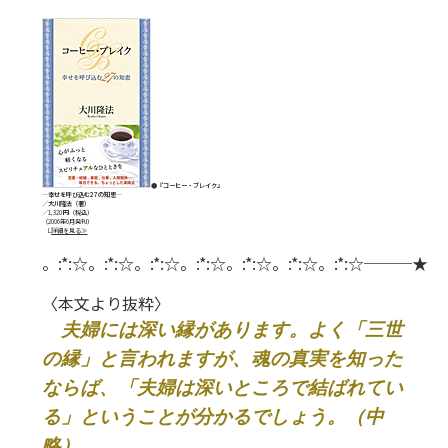
●『コーヒー・ブレイク』
―幸せを呼び込む27の知恵―
／大川隆法（著）
／1,320 円（税込）
（2006年6月発刊）
L
詳細を見る
≫
。:*:☆。:*:☆。:*:☆。:*:☆。:*:☆。:*:☆。:*:☆───★
〈本文より抜粋〉
夫婦には深い縁があります。よく「三世
の縁」と言われますが、魂の真実を知った
ならば、「夫婦は深いところで結ばれてい
る」ということが分かるでしょう。（中
略）