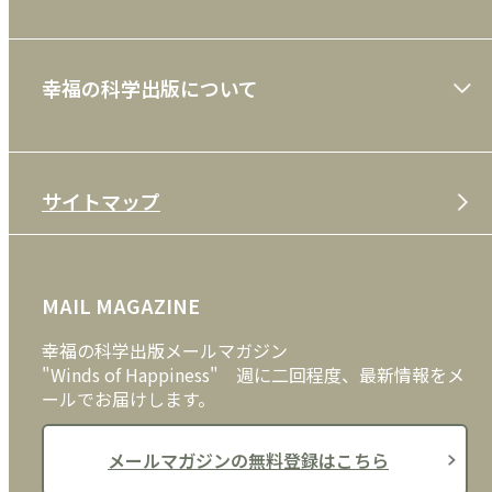
ショッピングガイド
絵本
幸福の科学出版について
利用規約
雑誌
特定商取引法
CD
会社案内
サイトマップ
プライバシーポリシー
DVD・ブルーレイ
メディア・ライブラリー
FAQ
雑貨
お問い合わせ
MAIL MAGAZINE
クッキーポリシー
外国語
幸福の科学出版メールマガジン
"Winds of Happiness" 週に二回程度、最新情報をメ
ールでお届けします。
メールマガジンの無料登録はこちら