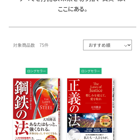
ここにある。
CD
DVD・ブルーレイ
対象商品数 75件
雑貨
外国語
ロングセラー
ロングセラー