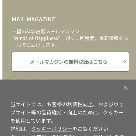
FAQ
雑貨
お問い合わせ
MAIL MAGAZINE
クッキーポリシー
外国語
幸福の科学出版メールマガジン
"Winds of Happiness" 週に二回程度、最新情報をメ
ールでお届けします。
メールマガジンの無料登録はこちら
書店ご担当者様へ
書店様向けに、注文書、店頭用POPなどをご用意して
おります。ぜひ、ダウンロードの上、ご活用くださ
当サイトでは、お客様の利便性向上、およびウェ
い。
ブサイト等の品質維持・向上のために、クッキー
を使用しています。
書店ご担当者様へ
詳細は、
クッキーポリシー
をご覧ください。