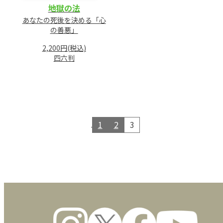
地獄の法
あなたの死後を決める「心
の善悪」
2,200円(税込)
四六判
1
2
3