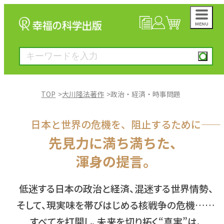
MENU
NEWS
マイページ
カート
TOP
大川隆法著作
政治・経済・時事問題
大川隆法著作
日本と世界の危機を、阻止するために――
先見力に満ち満ちた、
一般書
渾身の提言。
絵本
低迷する日本の政治と経済、混迷する世界情勢、
そして、現実味を帯びはじめる核戦争の危機……
雑誌
すべてを打開し、未来を切り拓く“真実”は、