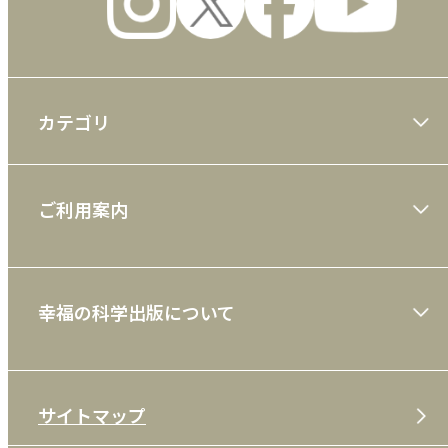
カテゴリ
大川隆法著作
ご利用案内
一般書
ショッピングガイド
絵本
幸福の科学出版について
利用規約
雑誌
特定商取引法
CD
会社案内
サイトマップ
プライバシーポリシー
DVD・ブルーレイ
メディア・ライブラリー