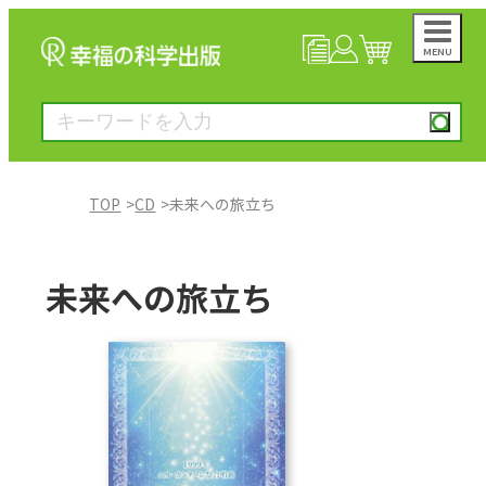
MENU
NEWS
マイページ
カート
TOP
CD
未来への旅立ち
大川隆法著作
未来への旅立ち
一般書
絵本
雑誌