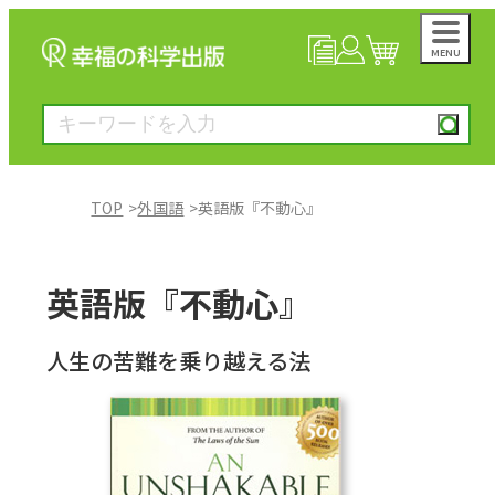
MENU
NEWS
マイページ
カート
TOP
外国語
英語版『不動心』
大川隆法著作
英語版『不動心』
一般書
人生の苦難を乗り越える法
絵本
雑誌