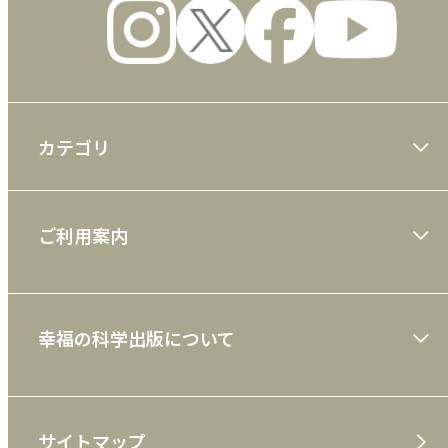
カテゴリ
大川隆法著作
ご利用案内
一般書
ショッピングガイド
絵本
幸福の科学出版について
利用規約
雑誌
特定商取引法
CD
会社案内
サイトマップ