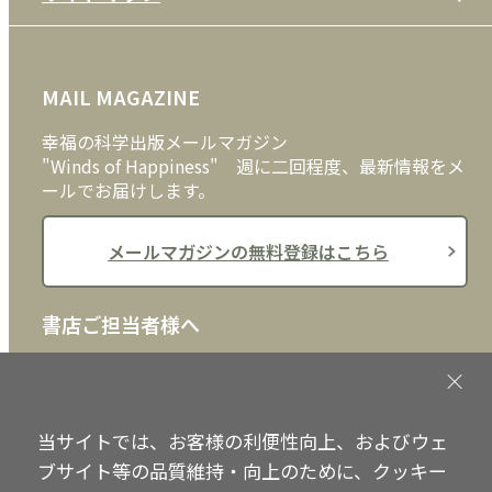
プライバシーポリシー
DVD・ブルーレイ
メディア・ライブラリー
FAQ
雑貨
お問い合わせ
MAIL MAGAZINE
クッキーポリシー
外国語
幸福の科学出版メールマガジン
"Winds of Happiness" 週に二回程度、最新情報をメ
ールでお届けします。
メールマガジンの無料登録はこちら
書店ご担当者様へ
書店様向けに、注文書、店頭用POPなどをご用意して
おります。ぜひ、ダウンロードの上、ご活用くださ
い。
当サイトでは、お客様の利便性向上、およびウェ
ブサイト等の品質維持・向上のために、クッキー
書店ご担当者様へ