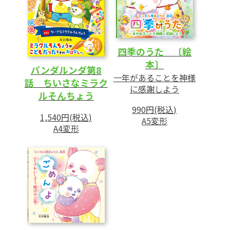
四季のうた 〔絵
本〕
パンダルンダ第8
一年があることを神様
話 ちいさなミラク
に感謝しよう
ルそんちょう
990円(税込)
1,540円(税込)
A5変形
A4変形