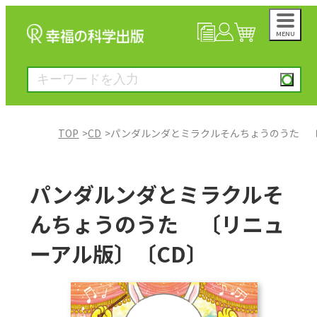
MENU
NEWS
マイページ
カート
TOP
CD
パンダルンダとミラクルそんちょうのうた 〔
大川隆法著作
パンダルンダとミラクルそ
一般書
んちょうのうた 〔リニュ
ーアル版〕〔CD〕
絵本
雑誌