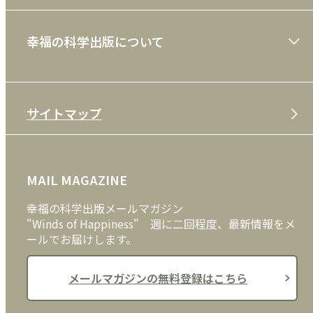
ショッピングガイド
絵本
幸福の科学出版について
利用規約
雑誌
特定商取引法
CD
会社案内
サイトマップ
プライバシーポリシー
DVD・ブルーレイ
メディア・ライブラリー
FAQ
雑貨
お問い合わせ
MAIL MAGAZINE
クッキーポリシー
外国語
幸福の科学出版メールマガジン
"Winds of Happiness" 週に二回程度、最新情報をメ
ールでお届けします。
メールマガジンの無料登録はこちら