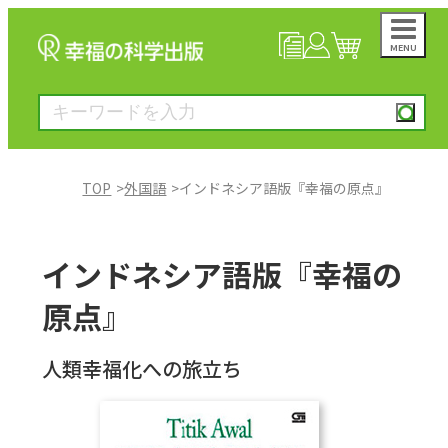
MENU
NEWS
マイページ
カート
TOP
外国語
インドネシア語版『幸福の原点』
大川隆法著作
インドネシア語版『幸福の
一般書
原点』
絵本
人類幸福化への旅立ち
雑誌