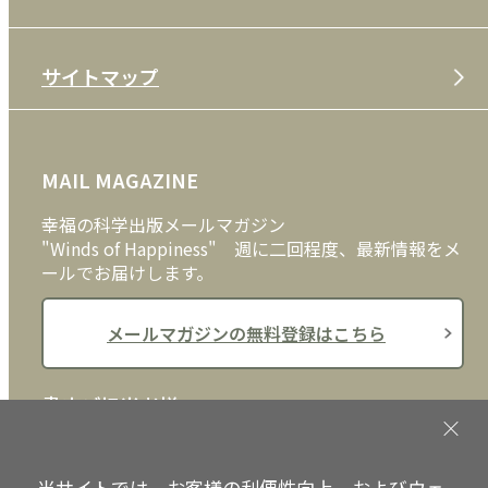
特定商取引法
CD
会社案内
サイトマップ
プライバシーポリシー
DVD・ブルーレイ
メディア・ライブラリー
FAQ
雑貨
お問い合わせ
MAIL MAGAZINE
クッキーポリシー
外国語
幸福の科学出版メールマガジン
"Winds of Happiness" 週に二回程度、最新情報をメ
ールでお届けします。
メールマガジンの無料登録はこちら
書店ご担当者様へ
書店様向けに、注文書、店頭用POPなどをご用意して
おります。ぜひ、ダウンロードの上、ご活用くださ
当サイトでは、お客様の利便性向上、およびウェ