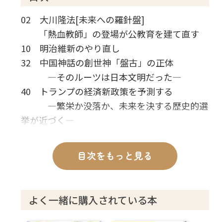
02 大川隆法[未来への羅針盤]
「熱血教師」の登場が公教育を建て直す
10 明治維新のやり直し
32 中国神話の創世神「盤古」の正体
―そのルーツは日本文明だった―
40 トランプの経済新政策を予測する
―繁栄か没落か、未来を決する歴史的選
挙が近づく―
52 地域シリーズ 広島 宗教の力で広島の地
を護る!
目次をもっと見る
64 原発を動かして家計を楽にしませんか?
72 ニュースのミカタ 宗教 妖怪と地獄の関
係
よく一緒に購入されている本
74 釈量子の志士奮迅
78 Voice 読者の声