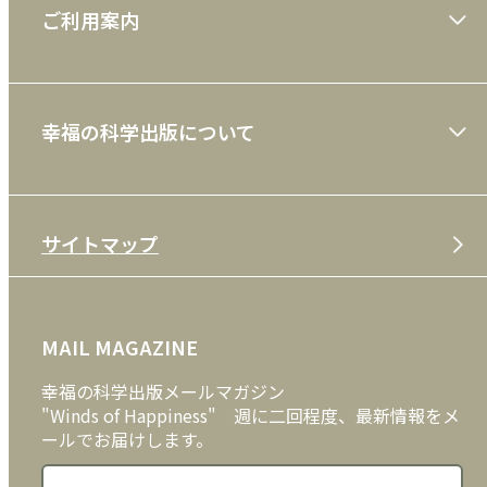
ご利用案内
一般書
ショッピングガイド
絵本
幸福の科学出版について
利用規約
雑誌
特定商取引法
CD
会社案内
サイトマップ
プライバシーポリシー
DVD・ブルーレイ
メディア・ライブラリー
FAQ
雑貨
お問い合わせ
MAIL MAGAZINE
クッキーポリシー
外国語
幸福の科学出版メールマガジン
"Winds of Happiness" 週に二回程度、最新情報をメ
ールでお届けします。