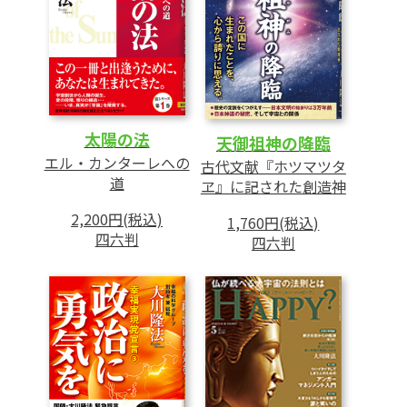
太陽の法
天御祖神の降臨
エル・カンターレへの
古代文献『ホツマツタ
道
ヱ』に記された創造神
2,200円(税込)
1,760円(税込)
四六判
四六判