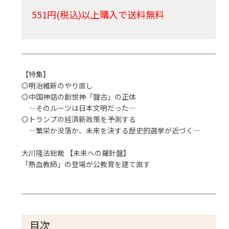
551円(税込)以上購入で送料無料
【特集】
◎明治維新のやり直し
◎中国神話の創世神「盤古」の正体
―そのルーツは日本文明だった―
◎トランプの経済新政策を予測する
―繁栄か没落か、未来を決する歴史的選挙が近づく―
大川隆法総裁 【未来への羅針盤】
「熱血教師」の登場が公教育を建て直す
目次