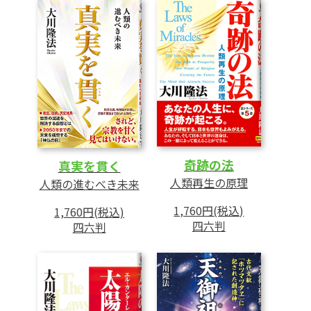
80 編集後記
81 プレゼント
82 トランプ氏の経済顧問が語る
円安志向と保護主義では日本は復活できな
い(Part 2)
「貿易黒字=善」は大いなる幻想
88 ニッポンの新常識 軍事学入門
90 宇宙人最深ファイル
奇跡の法
真実を貫く
92 大人の身だしなみ講座
人類再生の原理
人類の進むべき未来
93 真理の舞台になった歴史
1,760円(税込)
1,760円(税込)
94 Book
四六判
四六判
96 Movie