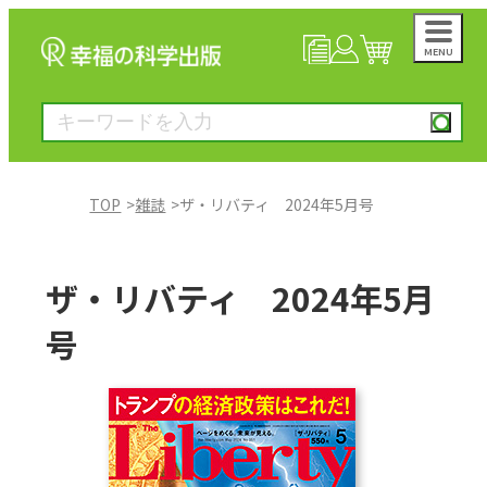
MENU
NEWS
マイページ
カート
TOP
雑誌
ザ・リバティ 2024年5月号
大川隆法著作
ザ・リバティ 2024年5月
一般書
号
絵本
雑誌