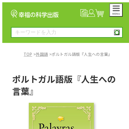
MENU
NEWS
マイページ
カート
TOP
外国語
ポルトガル語版『人生への言葉』
大川隆法著作
ポルトガル語版『人生への
一般書
言葉』
絵本
雑誌