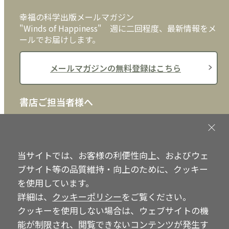
クッキーポリシー
外国語
幸福の科学出版メールマガジン
"Winds of Happiness" 週に二回程度、最新情報をメ
ールでお届けします。
メールマガジンの無料登録はこちら
書店ご担当者様へ
書店様向けに、注文書、店頭用POPなどをご用意して
おります。ぜひ、ダウンロードの上、ご活用くださ
い。
当サイトでは、お客様の利便性向上、およびウェ
ブサイト等の品質維持・向上のために、クッキー
書店ご担当者様へ
を使用しています。
詳細は、
クッキーポリシー
をご覧ください。
クッキーを使用しない場合は、ウェブサイトの機
Copyright © IRH Press Co.,Ltd. All Rights Reserved.
能が制限され、閲覧できないコンテンツが発生す