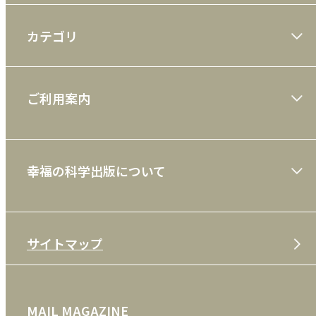
カテゴリ
大川隆法著作
ご利用案内
一般書
ショッピングガイド
絵本
幸福の科学出版について
利用規約
雑誌
特定商取引法
CD
会社案内
サイトマップ
プライバシーポリシー
DVD・ブルーレイ
メディア・ライブラリー
FAQ
雑貨
お問い合わせ
MAIL MAGAZINE