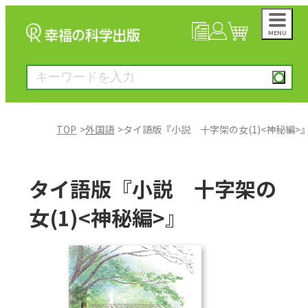
MENU
NEWS
マイページ
カート
TOP
外国語
タイ語版『小説 十字架の女(1)<神秘編>
大川隆法著作
タイ語版『小説 十字架の
一般書
女(1)<神秘編>』
絵本
雑誌