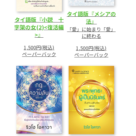
タイ語版『メシアの
タイ語版『小説 十
法』
字架の女(2)<復活編
「愛」に始まり「愛」
>』
に終わる
1,500円(税込)
1,500円(税込)
ペーパーバック
ペーパーバック