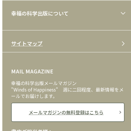
ショッピングガイド
絵本
幸福の科学出版について
利用規約
雑誌
特定商取引法
CD
会社案内
サイトマップ
プライバシーポリシー
DVD・ブルーレイ
メディア・ライブラリー
FAQ
雑貨
お問い合わせ
MAIL MAGAZINE
クッキーポリシー
外国語
幸福の科学出版メールマガジン
"Winds of Happiness" 週に二回程度、最新情報をメ
ールでお届けします。
メールマガジンの無料登録はこちら