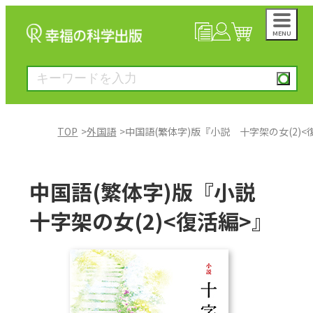
MENU
NEWS
マイページ
カート
TOP
外国語
中国語(繁体字)版『小説 十字架の女(2)<
大川隆法著作
中国語(繁体字)版『小説
一般書
十字架の女(2)<復活編>』
絵本
雑誌