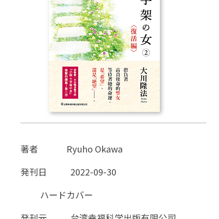
CD
DVD・ブルーレイ
雑貨
外国語
著者
Ryuho Okawa
発刊日
2022-09-30
ハードカバー
発刊元
台湾幸福科学出版有限公司