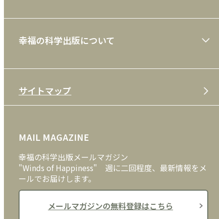
一般書
ショッピングガイド
絵本
幸福の科学出版について
利用規約
雑誌
特定商取引法
CD
会社案内
サイトマップ
プライバシーポリシー
DVD・ブルーレイ
メディア・ライブラリー
FAQ
雑貨
お問い合わせ
MAIL MAGAZINE
クッキーポリシー
外国語
幸福の科学出版メールマガジン
"Winds of Happiness" 週に二回程度、最新情報をメ
ールでお届けします。
メールマガジンの無料登録はこちら