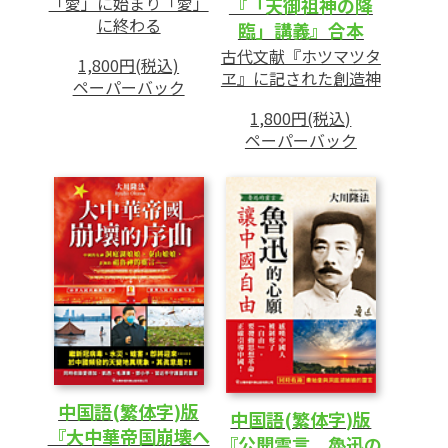
「愛」に始まり「愛」
『「天御祖神の降
に終わる
臨」講義』合本
古代文献『ホツマツタ
1,800円(税込)
ヱ』に記された創造神
ペーパーバック
1,800円(税込)
ペーパーバック
中国語(繁体字)版
中国語(繁体字)版
『大中華帝国崩壊へ
『公開霊言 魯迅の