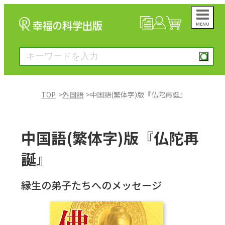
MENU
NEWS
マイページ
カート
TOP
外国語
中国語(繁体字)版『仏陀再誕』
大川隆法著作
中国語(繁体字)版『仏陀再
一般書
誕』
絵本
縁生の弟子たちへのメッセージ
雑誌