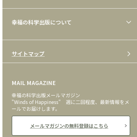
ショッピングガイド
絵本
幸福の科学出版について
利用規約
雑誌
特定商取引法
CD
会社案内
サイトマップ
プライバシーポリシー
DVD・ブルーレイ
メディア・ライブラリー
FAQ
雑貨
お問い合わせ
MAIL MAGAZINE
クッキーポリシー
外国語
幸福の科学出版メールマガジン
"Winds of Happiness" 週に二回程度、最新情報をメ
ールでお届けします。
メールマガジンの無料登録はこちら