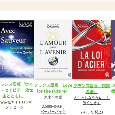
フランス語版『ウィ
フランス語版『Love
フランス語版『鋼鉄
ズ・セイビア 救世
for the Future』
癒
の法』
主とともに』
未来への愛
人生をしなやかに、力
宇宙存在ヤイドロンの
強く生きる
2,500円(税込)
メッセージ
ペーパーバック
2,400円(税込)