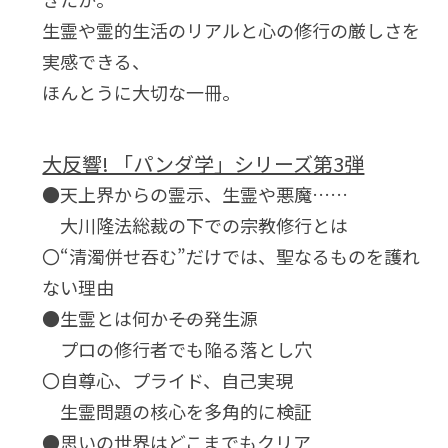
生霊や霊的生活のリアルと心の修行の厳しさを
実感できる、
ほんとうに大切な一冊。
大反響! 「パンダ学」シリーズ第3弾
●天上界からの霊示、生霊や悪魔……
大川隆法総裁の下での宗教修行とは
〇“清濁併せ吞む”だけでは、聖なるものを護れ
ない理由
●生霊とは何か――その発生源
プロの修行者でも陥る落とし穴
〇自尊心、プライド、自己実現
生霊問題の核心を多角的に検証
●思いの世界はどこまでもクリア