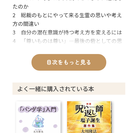
たのか
2 総裁のもとにやって来る生霊の思いや考え
方の間違い
3 自分の潜在意識が持つ考え方を変えるには
4 「尊いものは尊い」―最後の砦としての思
い
5 “浅い世界”に生きる現代の若者への危惧
目次をもっと見る
6 毎日、実感している霊的世界の実在
7 総裁の霊的環境を護るために心掛けている
こと
よく一緒に購入されている本
8 生霊に多い「天狗」の特徴とは
9 “金メッキ”ではなく、「本物」を目指すた
めに
10 神様と共に生きる時代に問われる修行態度