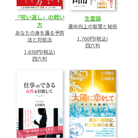
「呪い返し」の戦い
生霊論
方
運命向上の智慧と秘術
あなたの身を護る予防
1,760円(税込)
法と対処法
四六判
1,650円(税込)
四六判