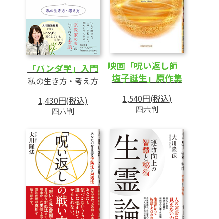
あとがき
映画「呪い返し師―
「パンダ学」入門
塩子誕生」原作集
私の生き方・考え方
1,540円(税込)
1,430円(税込)
四六判
四六判