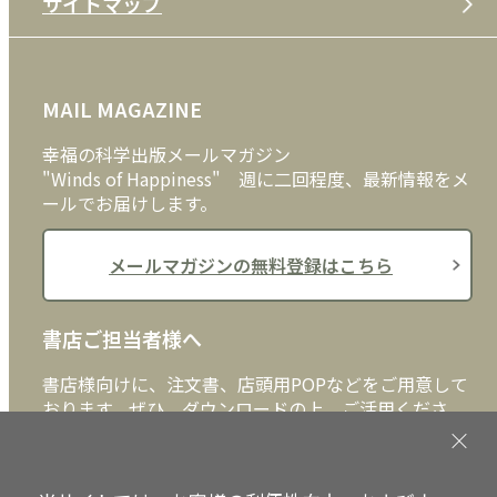
サイトマップ
プライバシーポリシー
DVD・ブルーレイ
メディア・ライブラリー
FAQ
雑貨
お問い合わせ
MAIL MAGAZINE
クッキーポリシー
外国語
幸福の科学出版メールマガジン
"Winds of Happiness" 週に二回程度、最新情報をメ
ールでお届けします。
メールマガジンの無料登録はこちら
書店ご担当者様へ
書店様向けに、注文書、店頭用POPなどをご用意して
おります。ぜひ、ダウンロードの上、ご活用くださ
い。
書店ご担当者様へ