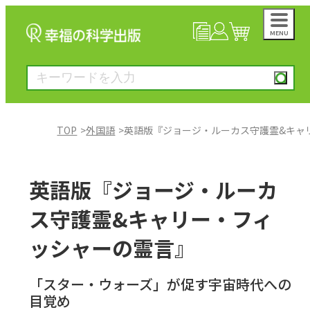
MENU
NEWS
マイページ
カート
TOP
外国語
英語版『ジョージ・ルーカス守護霊&キャ
大川隆法著作
英語版『ジョージ・ルーカ
一般書
ス守護霊&キャリー・フィ
ッシャーの霊言』
絵本
「スター・ウォーズ」が促す宇宙時代への
雑誌
目覚め