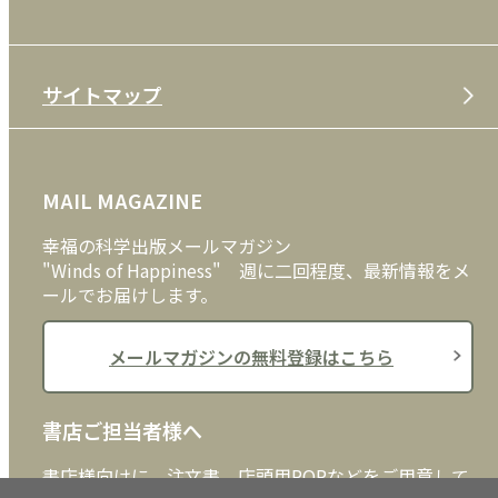
特定商取引法
CD
会社案内
サイトマップ
プライバシーポリシー
DVD・ブルーレイ
メディア・ライブラリー
FAQ
雑貨
お問い合わせ
MAIL MAGAZINE
クッキーポリシー
外国語
幸福の科学出版メールマガジン
"Winds of Happiness" 週に二回程度、最新情報をメ
ールでお届けします。
メールマガジンの無料登録はこちら
書店ご担当者様へ
書店様向けに、注文書、店頭用POPなどをご用意して