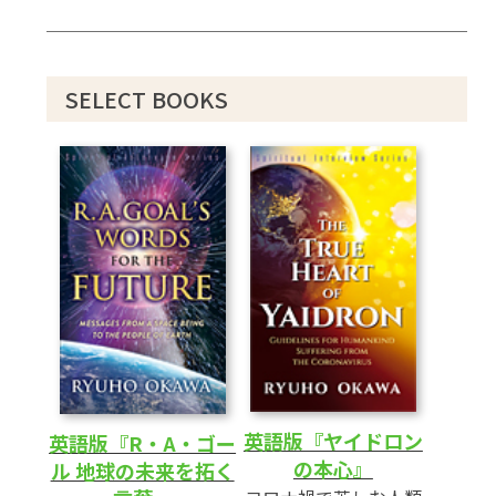
SELECT BOOKS
英語版『ヤイドロン
英語版『R・A・ゴー
の本心』
ル 地球の未来を拓く