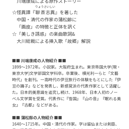
川端康成による原作ストーリー
りょうさいしい
☆怪異譚『
聊斎志異
』を著した
中国・清代の作家の蒲松齢に
「画皮」の特徴と正体を訊く
☆「美しき誘惑」の楽曲歌詞&
大川総裁による挿入歌「故郷」解説
■■
川端康成の人物紹介
■■
1899～1972年。小説家。大阪府生まれ。東京帝国大学(現・
東京大学)文学部国文学科卒。卒業後、横光利一らと「文藝
時代」を創刊。一高時代の伊豆旅行の体験をもとにした『伊
豆の踊子』などを発表し、新感覚派の代表作家として活躍し
た。日本的美意識を追究し続け、1968年、日本人初のノー
ベル文学賞を受賞。代表作に『雪国』『山の音』『眠れる美
女』『古都』などがある。
■■
蒲松齢の人物紹介
■■
1640～1715年。中国・清代の作家。字は留仙または剣臣、