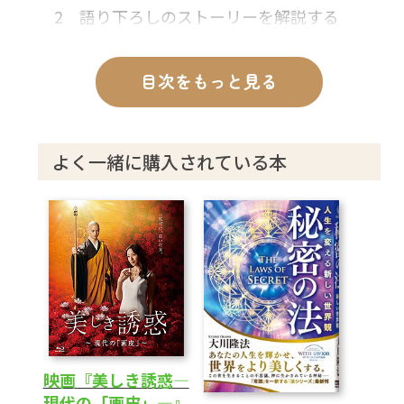
2 語り下ろしのストーリーを解説する
第2章 蒲松齢による参考霊言
目次をもっと見る
―「画皮」とはどのような存在か―
1 『聊斎志異』を書いた蒲松齢に「画皮」
について訊く
よく一緒に購入されている本
2 「画皮」をめぐる現代的テーマ
3 「画皮」の映画で描くべきポイント
4 現代の「結婚の条件」について
5 現代の人に気づいてほしいこと
第3章 楽曲歌詞・挿入歌「故郷」解説
主題歌 美しき誘惑
キャンペーン・ソング 女教祖のテーマ曲
映画『美しき誘惑―
女の悟り
現代の「画皮」―』