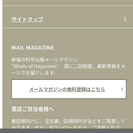
特定商取引法
CD
会社案内
サイトマップ
プライバシーポリシー
DVD・ブルーレイ
メディア・ライブラリー
FAQ
雑貨
お問い合わせ
MAIL MAGAZINE
クッキーポリシー
外国語
幸福の科学出版メールマガジン
"Winds of Happiness" 週に二回程度、最新情報をメ
ールでお届けします。
メールマガジンの無料登録はこちら
書店ご担当者様へ
書店様向けに、注文書、店頭用POPなどをご用意して
おります。ぜひ、ダウンロードの上、ご活用くださ