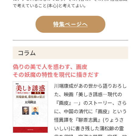
で考えていること(本心)と考えてよい。
特集ページへ
コラム
偽りの美で人を惑わす、画皮
その妖魔の特性を現代に描きだす
川端康成があの世から語りおろし
た、映画「美しき誘惑―現代の
『画皮』―」のストーリー、さら
に、中国の清代に「画皮」という
怪異譚を『聊斎志異』(りょうさ
いしい)に書き残した蒲松齢の霊