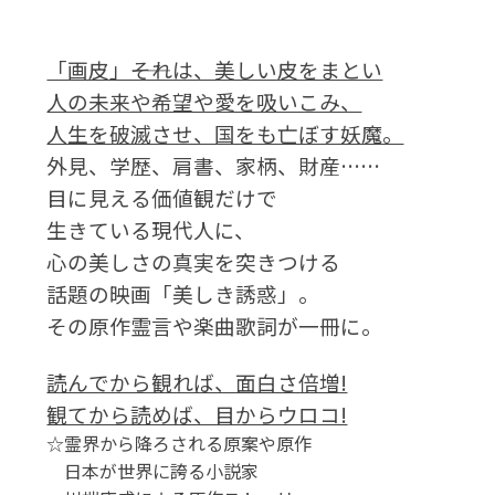
「画皮」――それは、美しい皮をまとい
人の未来や希望や愛を吸いこみ、
人生を破滅させ、国をも亡ぼす妖魔。
外見、学歴、肩書、家柄、財産……
目に見える価値観だけで
生きている現代人に、
心の美しさの真実を突きつける
話題の映画「美しき誘惑」。
その原作霊言や楽曲歌詞が一冊に。
読んでから観れば、面白さ倍増!
観てから読めば、目からウロコ!
☆霊界から降ろされる原案や原作
日本が世界に誇る小説家