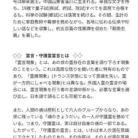
号は柳泉居士。中国山東省淄川に生まれる。卓抜な文才を持
ち、19歳で童子試(県試、府試、院試)すべてを首席で合格す
るも、科挙の試験(郷試)には落第を続ける。その間、生計の
ために家庭教師や幕僚を務めながら、各地に伝わる伝承や珍
しい話などを収集し、約五百篇の怪異譚を収めた『聊斎志
異』を著した。
◇◇
霊言・守護霊霊言とは
◇◇
「霊言現象」とは、あの世の霊存在の言葉を語り下ろす現象
のことをいう。これは高度な悟りを開いた者に特有のもので
あり、「霊媒現象」(トランス状態になって意識を失い、霊
が一方的にしゃべる現象)とは異なる。外国人霊の霊言の場
合には、霊言現象を行う者の言語中枢から、必要な言葉を選
び出し、日本語で語ることも可能である。
また、人間の魂は原則として六人のグループからなり、あの
世に残っている「魂のきょうだい」の一人が守護霊を務めて
いる。つまり、守護霊は、実は自分自身の魂の一部である。
したがって、「守護霊の霊言」とは、いわば本人の潜在意識
にアクセスしたものであり、その内容は、その人が潜在意識