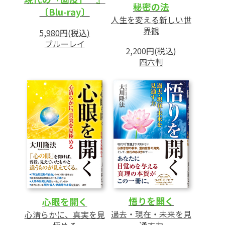
イメージソング(1) Selfish Love
秘密の法
〔Blu-ray〕
イメージソング(2) 法力
人生を変える新しい世
界観
挿入歌 若さの哀しみ
5,980円(税込)
ブルーレイ
挿入歌 偽りの成功
2,200円(税込)
挿入歌 故郷
四六判
挿入歌「故郷」解説
あとがき
悟りを開く
心眼を開く
過去・現在・未来を見
心清らかに、真実を見
通す力