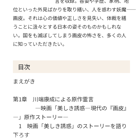
言を収録。容姿や学歴、家柄、地
位といった外見ばかりを取り繕い、人を惑わす妖魔――
画皮。それは心の価値や正しさを見失い、体裁を繕
うことに汲々とする日本の姿そのものかもしれな
い。国をも滅ぼしてしまう画皮の怖さを、多くの人
に知っていただきたい。
目次
まえがき
第1章 川端康成による原作霊言
―映画「美しき誘惑―現代の『画皮』
―」原作ストーリー―
1 映画「美しき誘惑」のストーリーを語り
下ろす