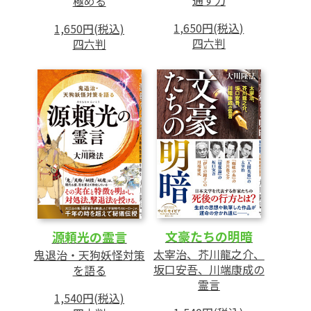
極める
1,650円(税込)
1,650円(税込)
四六判
四六判
文豪たちの明暗
源頼光の霊言
太宰治、芥川龍之介、
鬼退治・天狗妖怪対策
坂口安吾、川端康成の
を語る
霊言
1,540円(税込)