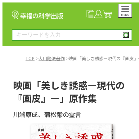
MENU
NEWS
マイページ
カート
TOP
大川隆法著作
映画「美しき誘惑―現代の『画皮』
大川隆法著作
映画「美しき誘惑―現代の
一般書
『画皮』―」原作集
絵本
川端康成、蒲松齢の霊言
雑誌