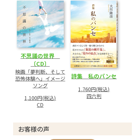
不思議の世界
〔CD〕
映画「夢判断、そして
詩集 私のパンセ
恐怖体験へ」イメージ
ソング
1,760円(税込)
四六判
1,100円(税込)
CD
お客様の声