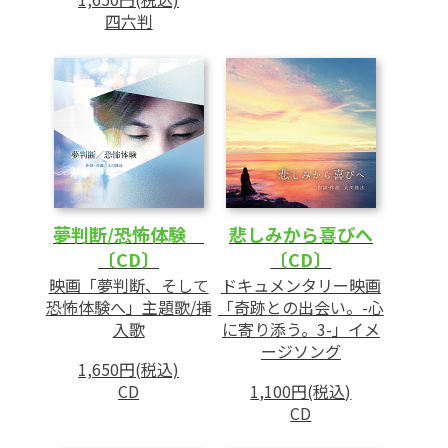
四六判
夢判断/恐怖体験
悲しみから喜びへ
〔CD〕
〔CD〕
映画「夢判断、そして
ドキュメンタリー映画
恐怖体験へ」主題歌/挿
「奇跡との出会い。-心
入歌
に寄り添う。3-」イメ
ージソング
1,650円(税込)
CD
1,100円(税込)
CD