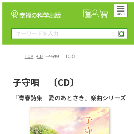
MENU
NEWS
マイページ
カート
TOP
CD
子守唄 〔CD〕
大川隆法著作
子守唄 〔CD〕
一般書
『青春詩集 愛のあとさき』楽曲シリーズ
絵本
雑誌