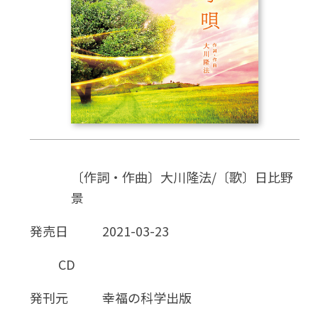
CD
DVD・ブルーレイ
雑貨
外国語
〔作詞・作曲〕大川隆法/〔歌〕日比野
景
発売日
2021-03-23
CD
発刊元
幸福の科学出版