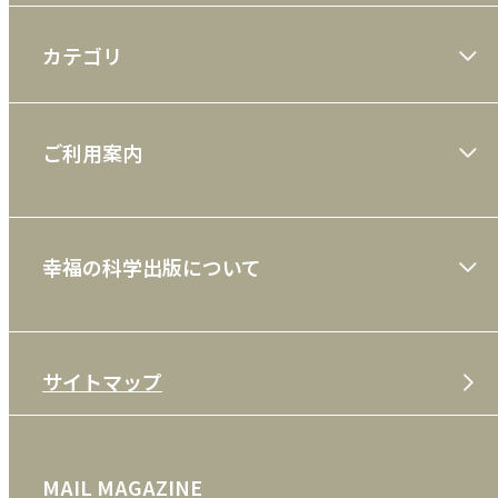
カテゴリ
大川隆法著作
ご利用案内
一般書
ショッピングガイド
絵本
幸福の科学出版について
利用規約
雑誌
特定商取引法
CD
会社案内
サイトマップ
プライバシーポリシー
DVD・ブルーレイ
メディア・ライブラリー
FAQ
雑貨
お問い合わせ
MAIL MAGAZINE