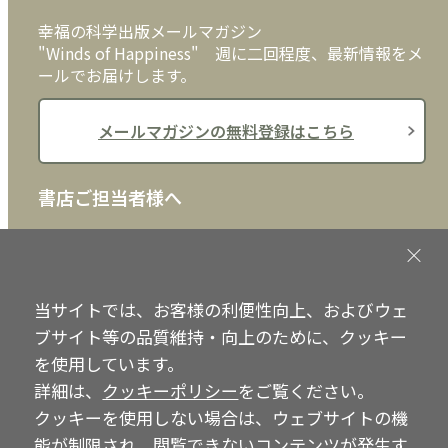
クッキーポリシー
外国語
幸福の科学出版メールマガジン
"Winds of Happiness" 週に二回程度、最新情報をメ
ールでお届けします。
メールマガジンの無料登録はこちら
書店ご担当者様へ
書店様向けに、注文書、店頭用POPなどをご用意して
おります。ぜひ、ダウンロードの上、ご活用くださ
い。
当サイトでは、お客様の利便性向上、およびウェ
ブサイト等の品質維持・向上のために、クッキー
書店ご担当者様へ
を使用しています。
詳細は、
クッキーポリシー
をご覧ください。
クッキーを使用しない場合は、ウェブサイトの機
Copyright © IRH Press Co.,Ltd. All Rights Reserved.
能が制限され、閲覧できないコンテンツが発生す