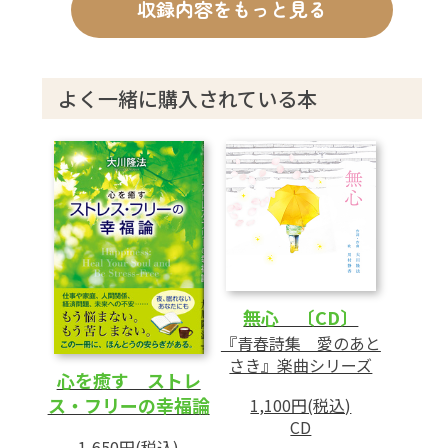
収録内容をもっと見る
よく一緒に購入されている本
無心 〔CD〕
『青春詩集 愛のあと
さき』楽曲シリーズ
心を癒す ストレ
ス・フリーの幸福論
1,100円(税込)
CD
1,650円(税込)