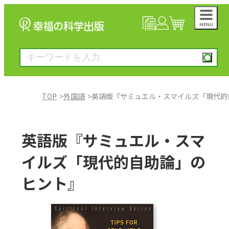
MENU
NEWS
マイページ
カート
TOP
外国語
英語版『サミュエル・スマイルズ「現代的
大川隆法著作
英語版『サミュエル・スマ
一般書
イルズ「現代的自助論」の
ヒント』
絵本
雑誌