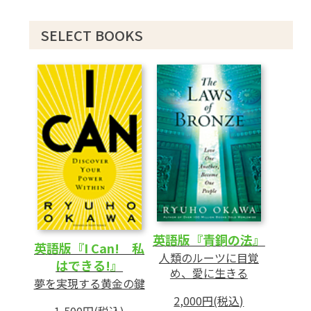
SELECT BOOKS
英語版『青銅の法』
英語版『I Can! 私
人類のルーツに目覚
はできる!』
め、愛に生きる
夢を実現する黄金の鍵
2,000円(税込)