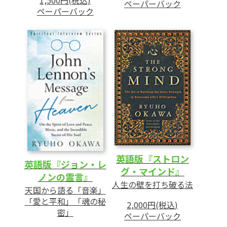
1,500円(税込)
ペーパーバック
ペーパーバック
英語版『ストロン
英語版『ジョン・レ
グ・マインド』
ノンの霊言』
人生の壁を打ち破る法
天国から語る「音楽」
「愛と平和」「魂の秘
2,000円(税込)
密」
ペーパーバック