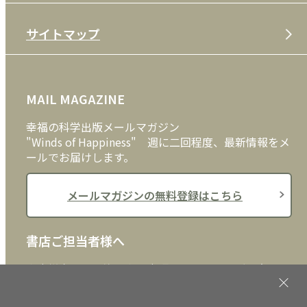
特定商取引法
CD
会社案内
サイトマップ
プライバシーポリシー
DVD・ブルーレイ
メディア・ライブラリー
FAQ
雑貨
お問い合わせ
MAIL MAGAZINE
クッキーポリシー
外国語
幸福の科学出版メールマガジン
"Winds of Happiness" 週に二回程度、最新情報をメ
ールでお届けします。
メールマガジンの無料登録はこちら
書店ご担当者様へ
書店様向けに、注文書、店頭用POPなどをご用意して
おります。ぜひ、ダウンロードの上、ご活用くださ
い。