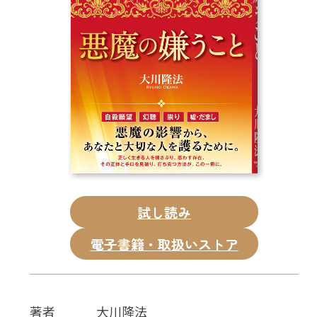
CD
DVD・ブルーレイ
雑貨
外国語
試し読み
電子書籍・取扱いストア
著者
大川隆法