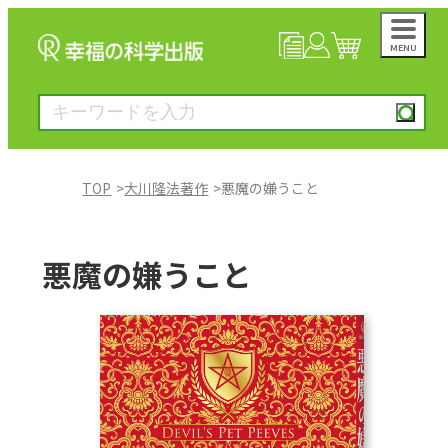
MENU
NEWS
マイページ
カート
TOP
大川隆法著作
悪魔の嫌うこと
大川隆法著作
悪魔の嫌うこと
一般書
絵本
雑誌