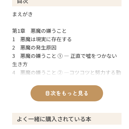
目次
まえがき
第1章 悪魔の嫌うこと
1 悪魔は現実に存在する
2 悪魔の発生原因
3 悪魔の嫌うこと ① ― 正直で噓をつかない
生き方
4 悪魔の嫌うこと ② ―コツコツと努力する勤
勉な生き方
5 悪魔の嫌うこと ③ ― 明るく積極的な生き
目次をもっと見る
方
6 美しい人生を生きるための秘訣
よく一緒に購入されている本
第2章 怨霊の発生