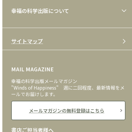
ショッピングガイド
絵本
幸福の科学出版について
利用規約
雑誌
特定商取引法
CD
会社案内
サイトマップ
プライバシーポリシー
DVD・ブルーレイ
メディア・ライブラリー
FAQ
雑貨
お問い合わせ
MAIL MAGAZINE
クッキーポリシー
外国語
幸福の科学出版メールマガジン
"Winds of Happiness" 週に二回程度、最新情報をメ
ールでお届けします。
メールマガジンの無料登録はこちら
書店ご担当者様へ