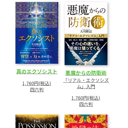
1 怨霊とは何か
2 怨霊の体験
3 怨霊の発生原因
4 怨霊を発生させず、救っていくためには
第3章 悪魔の正体と見破り方
1 「悪魔対策」が必要な理由
2 悪魔はどのような存在か
3 悪魔が狙ってくるポイント
真のエクソシスト
悪魔からの防衛術
4 「悪魔祓い」に必要なもの
「リアル・エクソシズ
1,760円(税込)
5 悪魔との戦いを勝ち抜くには
ム」入門
四六判
1,760円(税込)
あとがき
四六判