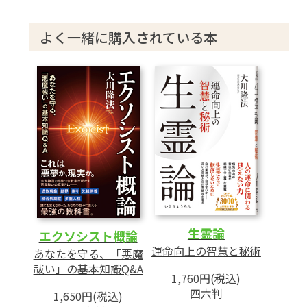
─悪魔に最終的に勝つ力─
1 教えられる人が少ない「真のエクソシス
よく一緒に購入されている本
ト」
2 不成仏霊が現れやすい「場所」
3 「憑依の原理」とその実態
4 戦い方①─危険を伴う外科手術型エクソシ
スト
5 戦い方②─“漢方薬”的な防衛込みの方法
6 最終的に必要なもの─ 信仰心で神仏と一体
になる
第3章 宗教のプロとしてのエクソシスト
生霊論
エクソシスト概論
─「真のエクソシスト」質疑応答─
運命向上の智慧と秘術
あなたを守る、「悪魔
Q1 自分の信仰心のズレをチェックする方法
祓い」の基本知識Q&A
1,760円(税込)
Q2 よい心境を保ち続ける方法
四六判
1,650円(税込)