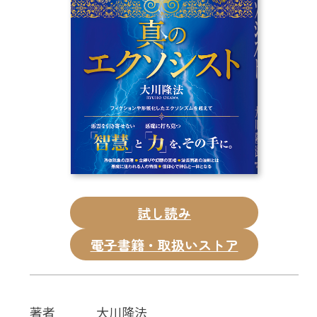
CD
DVD・ブルーレイ
雑貨
外国語
試し読み
電子書籍・取扱いストア
著者
大川隆法