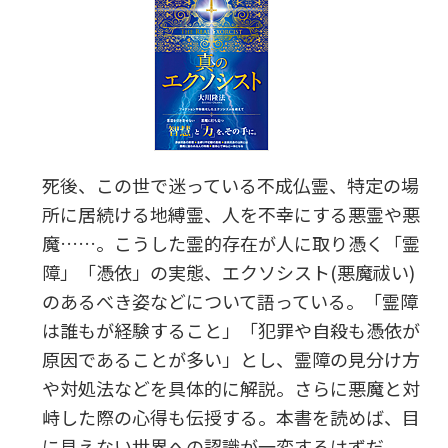
死後、この世で迷っている不成仏霊、特定の場
所に居続ける地縛霊、人を不幸にする悪霊や悪
魔……。こうした霊的存在が人に取り憑く「霊
障」「憑依」の実態、エクソシスト(悪魔祓い)
のあるべき姿などについて語っている。「霊障
は誰もが経験すること」「犯罪や自殺も憑依が
原因であることが多い」とし、霊障の見分け方
や対処法などを具体的に解説。さらに悪魔と対
峙した際の心得も伝授する。本書を読めば、目
に見えない世界への認識が一変するはずだ。