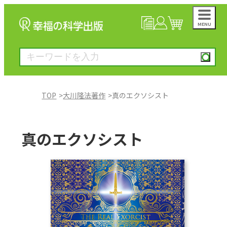
MENU
NEWS
マイページ
カート
TOP
大川隆法著作
真のエクソシスト
大川隆法著作
真のエクソシスト
一般書
絵本
雑誌