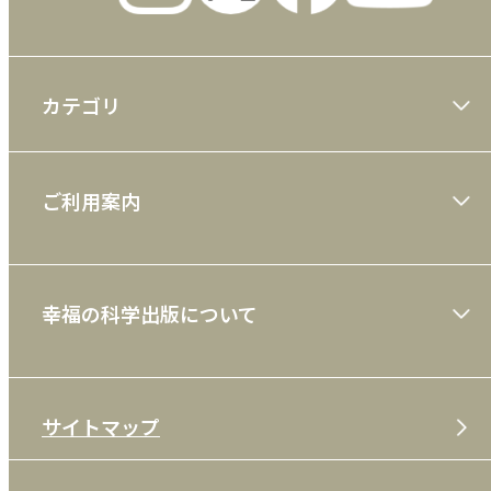
カテゴリ
大川隆法著作
ご利用案内
一般書
ショッピングガイド
絵本
幸福の科学出版について
利用規約
雑誌
特定商取引法
CD
会社案内
サイトマップ
プライバシーポリシー
DVD・ブルーレイ
メディア・ライブラリー
FAQ