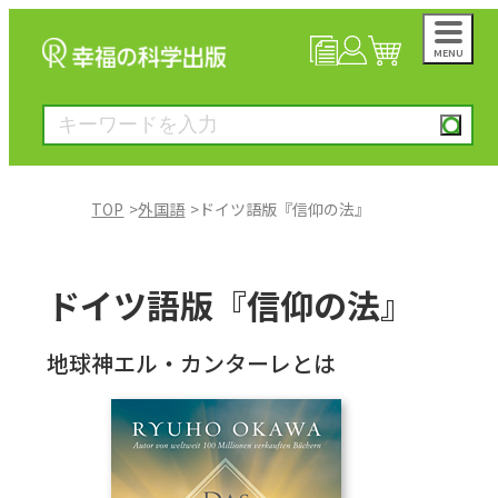
MENU
NEWS
マイページ
カート
TOP
外国語
ドイツ語版『信仰の法』
大川隆法著作
ドイツ語版『信仰の法』
一般書
地球神エル・カンターレとは
絵本
雑誌