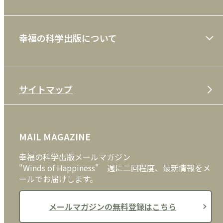
ショッピングガイド
絵本
幸福の科学出版について
利用規約
雑誌
特定商取引法
CD
会社案内
サイトマップ
プライバシーポリシー
DVD・ブルーレイ
メディア・ライブラリー
FAQ
雑貨
お問い合わせ
MAIL MAGAZINE
クッキーポリシー
外国語
幸福の科学出版メールマガジン
"Winds of Happiness" 週に二回程度、最新情報をメ
ールでお届けします。
メールマガジンの無料登録はこちら