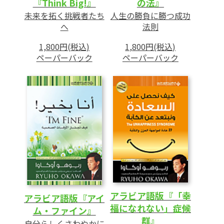
『Think Big!』
の法』
未来を拓く挑戦者たち
人生の勝負に勝つ成功
へ
法則
1,800円(税込)
1,800円(税込)
ペーパーバック
ペーパーバック
アラビア語版『「幸
アラビア語版『アイ
福になれない」症候
ム・ファイン』
群』
自分らしくさわやかに