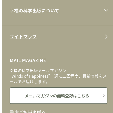
ショッピングガイド
絵本
幸福の科学出版について
利用規約
雑誌
特定商取引法
CD
会社案内
サイトマップ
プライバシーポリシー
DVD・ブルーレイ
メディア・ライブラリー
FAQ
雑貨
お問い合わせ
MAIL MAGAZINE
クッキーポリシー
外国語
幸福の科学出版メールマガジン
"Winds of Happiness" 週に二回程度、最新情報をメ
ールでお届けします。
メールマガジンの無料登録はこちら
書店ご担当者様へ