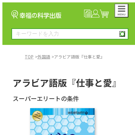
MENU
NEWS
マイページ
カート
TOP
外国語
アラビア語版『仕事と愛』
大川隆法著作
アラビア語版『仕事と愛』
一般書
スーパーエリートの条件
絵本
雑誌