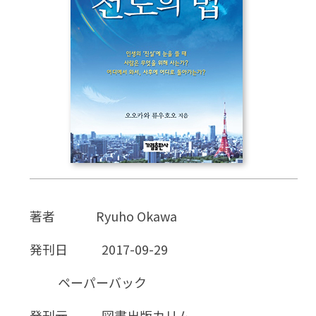
CD
DVD・ブルーレイ
雑貨
外国語
著者
Ryuho Okawa
発刊日
2017-09-29
ペーパーバック
発刊元
図書出版カリム