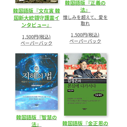
韓国語版『正義の
法』
韓国語版『文在寅 韓
憎しみを超えて、愛を
国新大統領守護霊イ
取れ
ンタビュー』
1,500円(税込)
1,500円(税込)
ペーパーバック
ペーパーバック
韓国語版『智慧の
韓国語版『金正恩の
法』