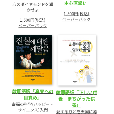
本心直撃!』
心のダイヤモンドを輝
かせよ
1,500円(税込)
ペーパーバック
1,500円(税込)
ペーパーバック
韓国語版『真実への
韓国語版『正しい供
目覚め』
養 まちがった供
幸福の科学(ハッピー・
養』
サイエンス)入門
愛するひとを天国に導