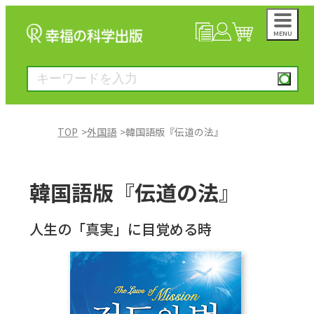
MENU
NEWS
マイページ
カート
TOP
外国語
韓国語版『伝道の法』
大川隆法著作
韓国語版『伝道の法』
一般書
人生の「真実」に目覚める時
絵本
雑誌