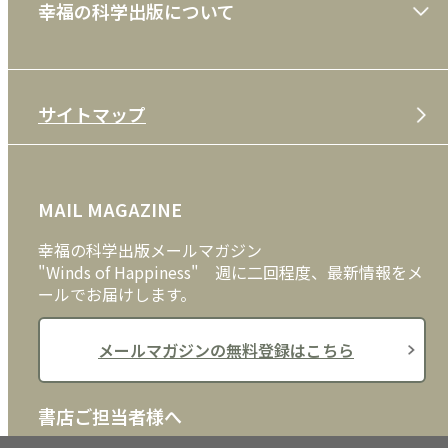
幸福の科学出版について
利用規約
雑誌
特定商取引法
CD
会社案内
サイトマップ
プライバシーポリシー
DVD・ブルーレイ
メディア・ライブラリー
FAQ
雑貨
お問い合わせ
MAIL MAGAZINE
クッキーポリシー
外国語
幸福の科学出版メールマガジン
"Winds of Happiness" 週に二回程度、最新情報をメ
ールでお届けします。
メールマガジンの無料登録はこちら
書店ご担当者様へ