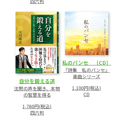
四六判
私のパンセ 〔CD〕
『詩集 私のパンセ』
楽曲シリーズ
自分を鍛える道
1,100円(税込)
沈黙の声を聞き、本物
CD
の智慧を得る
1,760円(税込)
四六判