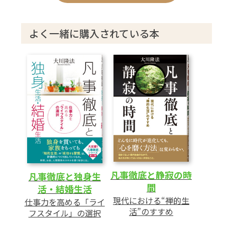
5 十年先にも勝ち続けるための「考え方」
とは
よく一緒に購入されている本
第2章 質疑応答
Q1. 個人として「凡事徹底」を継続するコ
ツとは
Q2. 組織全体に「凡事徹底」を文化として
定着させるためには
あとがき
凡事徹底と静寂の時
凡事徹底と独身生
間
活・結婚生活
現代における“禅的生
仕事力を高める「ライ
活”のすすめ
フスタイル」の選択