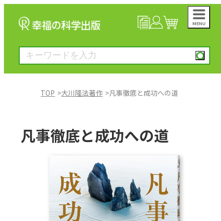
MENU
NEWS
マイページ
カート
TOP
大川隆法著作
凡事徹底と成功への道
大川隆法著作
凡事徹底と成功への道
一般書
絵本
雑誌