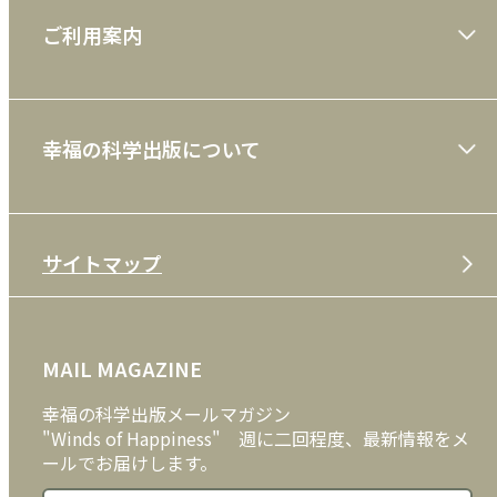
大川隆法著作
ご利用案内
一般書
ショッピングガイド
絵本
幸福の科学出版について
利用規約
雑誌
特定商取引法
CD
会社案内
サイトマップ
プライバシーポリシー
DVD・ブルーレイ
メディア・ライブラリー
FAQ
雑貨
お問い合わせ
MAIL MAGAZINE
クッキーポリシー
外国語
幸福の科学出版メールマガジン
"Winds of Happiness" 週に二回程度、最新情報をメ
ールでお届けします。