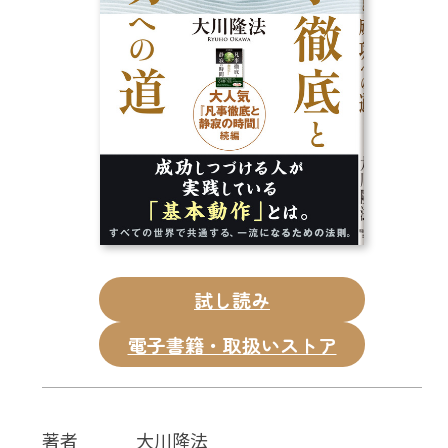
CD
DVD・ブルーレイ
雑貨
外国語
試し読み
電子書籍・取扱いストア
著者
大川隆法